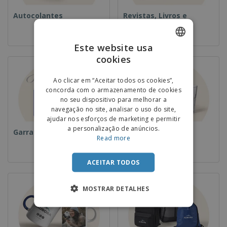
Autocolantes
Revistas, Livros e
Catalogos
Este website usa
cookies
ENGLISH
PORTUGUESE
Ao clicar em “Aceitar todos os cookies”,
concorda com o armazenamento de cookies
SPANISH
no seu dispositivo para melhorar a
navegação no site, analisar o uso do site,
ajudar nos esforços de marketing e permitir
a personalização de anúncios.
Garrafas
Copos
Read more
ACEITAR TODOS
MOSTRAR DETALHES