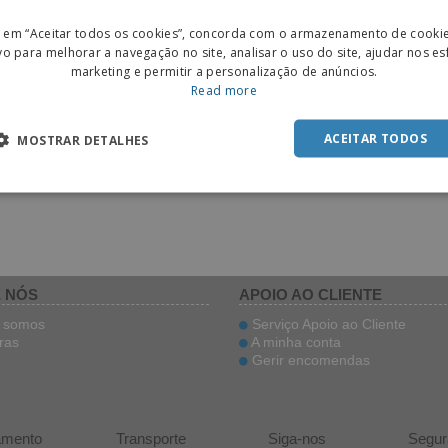
ENGL
r em “Aceitar todos os cookies”, concorda com o armazenamento de cooki
POR
vo para melhorar a navegação no site, analisar o uso do site, ajudar nos e
marketing e permitir a personalização de anúncios.
SPAN
Read more
ACEITAR TODOS
MOSTRAR DETALHES
 NÓS
APOIO AO CLIENTE
somos
Serviço Apoio ao Cliente
ras
A minha conta
Gerir encomendas
amento
Transporte
Siga-nos
Segur