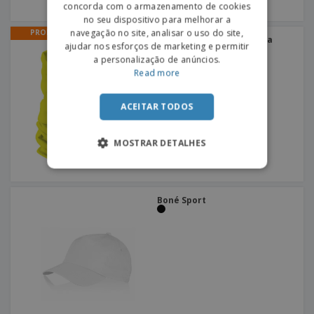
concorda com o armazenamento de cookies
SPANISH
no seu dispositivo para melhorar a
navegação no site, analisar o uso do site,
PROMO
Tubular Stone | Gola para
ajudar nos esforços de marketing e permitir
pescoço
+
2
a personalização de anúncios.
Read more
ACEITAR TODOS
MOSTRAR DETALHES
Boné Sport