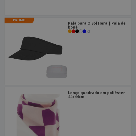
PROMO
Pala para O Sol Hera | Pala de
boné
+
2
Lenço quadrado em poliéster
44x44cm