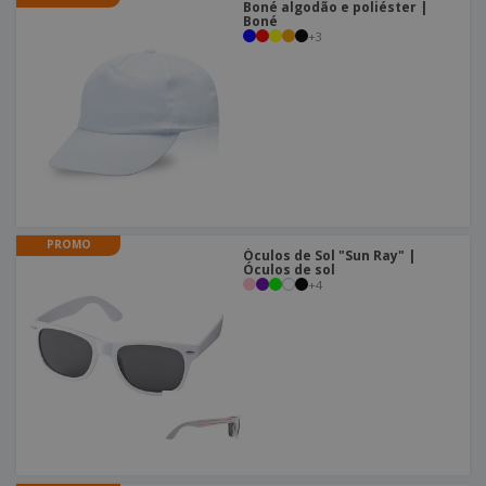
Boné algodão e poliéster |
Boné
+
3
PROMO
Óculos de Sol "Sun Ray" |
Óculos de sol
+
4