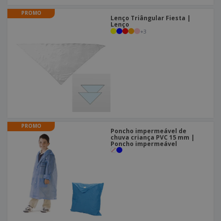
PROMO
Lenço Triângular Fiesta |
Lenço
+
3
PROMO
Poncho impermeável de
chuva criança PVC 15 mm |
Poncho impermeável