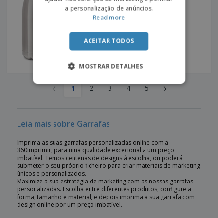
a personalização de anúncios.
Read more
ACEITAR TODOS
MOSTRAR DETALHES
‹
›
1
2
3
4
5
Leia mais sobre Garrafas
Imprima as suas garrafas personalizadas online com a
360imprimir, para uma qualidade excecional a um preço
imbatível. Temos centenas de designs à escolha, ou poderá
submeter o seu próprio ficheiro para criar materiais de marketing
únicos e personalizados.
Maximize a sua estratégia de marketing com as nossas garrafas
personalizadas. Escolha entre diferentes produtos, configure a
forma, tamanho e material, e depois imprima a sua garrafa com
design online por um preço imbatível.