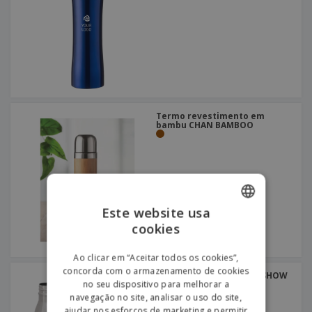
Termo revestimento em
bambu CHAN BAMBOO
Este website usa
cookies
ENGLISH
PORTUGUESE
Ao clicar em “Aceitar todos os cookies”,
concorda com o armazenamento de cookies
SPANISH
Garrafa térmica 510 ml SHOW
no seu dispositivo para melhorar a
navegação no site, analisar o uso do site,
ajudar nos esforços de marketing e permitir