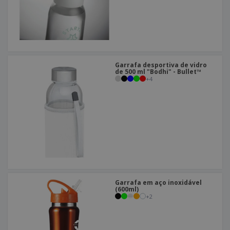
Garrafa desportiva de vidro
de 500 ml "Bodhi" - Bullet™
+
4
Garrafa em aço inoxidável
(600ml)
+
2