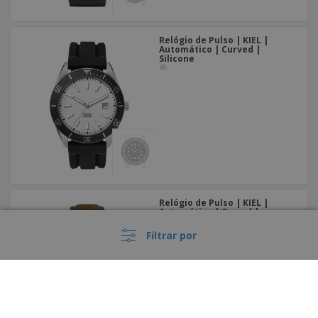
Relógio de Pulso | KIEL |
Automático | Curved |
Silicone
Relógio de Pulso | KIEL |
Automático | Casual |
Camurça
Filtrar por