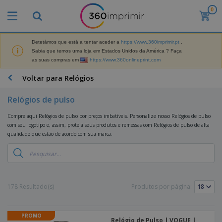
0
O
s
M
a
Detetámos que está a tentar aceder a
https://www.360imprimir.pt
.
M
i
Sabia que temos uma loja em Estados Unidos da América ? Faça
a
s
as suas compras em
https://www.360onlineprint.com
t
V
e
e
B
Voltar para Relógios
r
n
r
i
d
i
a
Relógios de pulso
i
n
i
d
D
d
s
Compre aqui Relógios de pulso por preços imbatíveis. Personalize nosso Relógios de pulso
o
i
e
d
com seu logotipo e, assim, proteja seus produtos e remessas com Relógios de pulso de alta
s
s
s
e
qualidade que estão de acordo com sua marca.
p
P
M
M
l
u
a
a
a
b
r
t
y
l
k
e
s
i
S
e
r
e
c
a
178 Resultado(s)
Produtos por página:
t
i
E
i
c
i
a
x
t
o
n
l
p
V
á
s
g
d
PROMO
o
e
r
Relógio de Pulso | VOGUE |