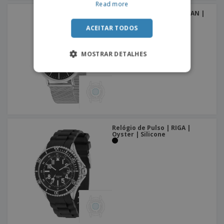
Read more
Relógio de Pulso | FS MILAN |
FS Milan | Mesh | Aço
ACEITAR TODOS
MOSTRAR DETALHES
Relógio de Pulso | RIGA |
Oyster | Silicone