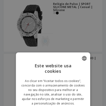
Relógio de Pulso | SPORT
SILICONE METAL | Casual |
Silicone
Relógio de Pulso | LUGANO |
Lugano | Dress | Couro
Este website usa
cookies
ENGLISH
PORTUGUESE
Ao clicar em “Aceitar todos os cookies”,
concorda com o armazenamento de cookies
SPANISH
no seu dispositivo para melhorar a
navegação no site, analisar o uso do site,
ajudar nos esforços de marketing e permitir
a personalização de anúncios.