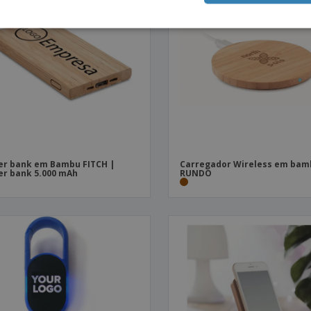
r bank em Bambu FITCH |
Carregador Wireless em bam
r bank 5.000 mAh
RUNDO