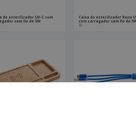
a de esterilizador UV-C com
Caixa do esterilizador Rena 
egador sem fio de 5W
com carregador sem fio de 5
egador sem fio em
Conjunto de cabos de alumín
nizador de secretária em
boo 5W