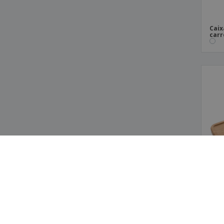
Power bank 10.000 mAh
Caix
Power bank 2.200 mAh
carr
Power bank 4.000 mAh
Power bank 5.000 mAh
Power bank 8.000 mAh
Powerbank ABS
Powerbank de 5000 mAh em bambu
"Tulda" - Avenue™
Powerbank de bolso com cabos
integrados de 5.000 mAh
Powerbank de bolso de alta densidade
de 10.000 mAh
Powerbank em Alumínio 18W 10.000 mAh
PD
Powerbank sem fios de carregamento
Carr
rápido (10W) 10.000 mAh
orga
bam