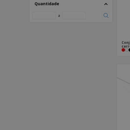
Quantidade
Carregador wireless
a
Carregador wireless BURNELL
Carregador wireless FLAKE CHARGER
Carregador wireless e hub usb 20
CAROLINE
Conj
carr
Carregador wireless horde HORDE
Conjunto de cabos de alumínio
Conjunto de cabos de carregamento 4
em 1
Isqueiro USB grande FLASMA PLUS
Porta canetas de cortiça e carregador
wireless 5W
Porta-carregador sem fio BAICOI
Porta-chaves powerbank 1.000 mAh
Power bank
Power bank 1.200 mAh