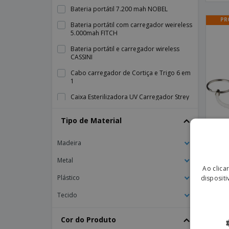
Bateria portátil 7.200 mah NOBEL
PR
Bateria portátil com carregador weireless
5.000mah FITCH
Bateria portátil e carregador wireless
CASSINI
Cabo carregador de Cortiça e Trigo 6 em
1
Caixa Esterilizadora UV Carregador Strey
Caixa de esterilizador UV-C com
Tipo de Material
carregador sem fio de 5W
Caixa do esterilizador Rena UV-C com
Madeira
carregador sem fio de 5W
Powe
Metal
Caixa esterilizadora uv com carregador
Powe
Ao clica
wireless fast BACTOUT
Plástico
dispositi
Carregador USB
Tecido
Carregador Wireless com HUB UNIPAD
PR
Carregador Wireless em bambu RUNDO
Cor do Produto