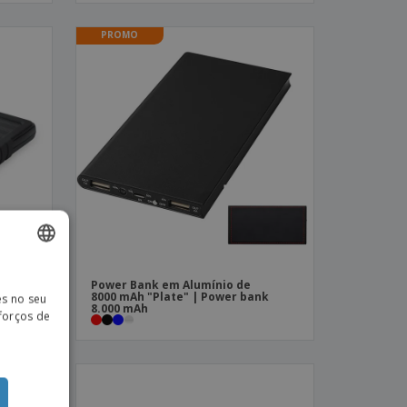
PROMO
ISH
nte
Power Bank em Alumínio de
 bank
8000 mAh "Plate" | Power bank
es no seu
8.000 mAh
TUGUESE
sforços de
ISH