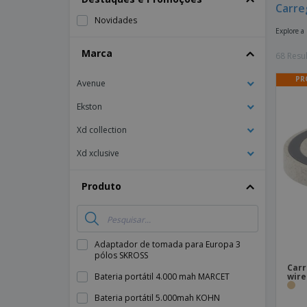
Carre
Íman
Novidades
Explore a
Lonas
Marca
68 Resu
PR
Avenue
Ekston
Xd collection
Xd xclusive
Produto
Adaptador de tomada para Europa 3
pólos SKROSS
Carr
wire
Bateria portátil 4.000 mah MARCET
Bateria portátil 5.000mah KOHN