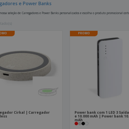
gadores e Power Banks
Etiquetas para
Revi
Malas e Mochilas
Impressoras
Cat
 nossa seleção de Carregadores e Power Banks personalizados e escolha o produto promocional cert
ltado(s)
OMO
PROMO
egador Cirkal | Carregador
Power bank com 1 LED 3 Saíd
less
e 10.000 mAh | Power bank 10
mAh