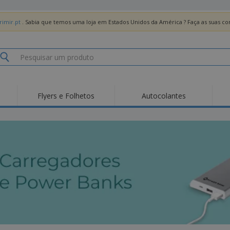
imir.pt
. Sabia que temos uma loja em Estados Unidos da América ? Faça as suas 
Flyers e Folhetos
Autocolantes
Des
Tendências
Novos Produtos
Pro
Bandeiras, Estandartes
Roll-up
T-Sh
e Guiões
Equipamentos e
Roll-ups
Bor
Artigos para serviços
de alimentação
Entregas domicílio e
Descartáveis
Ativ
takeaway
Autocolantes, Vinis e
Relógios de pulso
Trab
Cartazes
Camisolas
Taças e Troféus
Cai
Pre
Expositores
Medalhas
Per
Posters
Comida e Doces
Pro