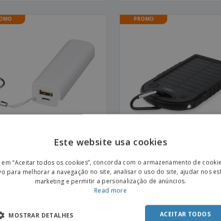
OMO
PROMO
Este website usa cookies
ENGL
rbank de 1200 mAh "Span" |
Power bank 4000 mAh resiste
r bank 1.200 mAh
água e recarga solar | Power
r em “Aceitar todos os cookies”, concorda com o armazenamento de cooki
4.000 mAh
POR
vo para melhorar a navegação no site, analisar o uso do site, ajudar nos e
marketing e permitir a personalização de anúncios.
SPAN
Read more
OMO
ACEITAR TODOS
MOSTRAR DETALHES