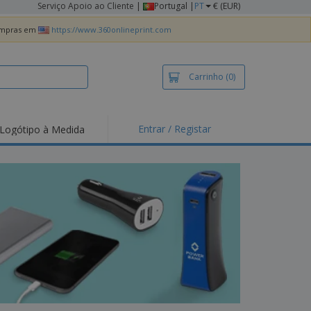
Serviço Apoio ao Cliente
|
Portugal |
PT
€ (EUR)
compras em
https://www.360onlineprint.com
Carrinho
(0)
Entrar / Registar
Logótipo à Medida
taques e
moções
irts e Pólos
dados
idades ao Ar Livre
alhar de casa
xas de Expedição
ndas
sonalizadas
dutos ecológicos