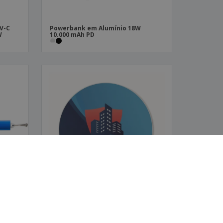
UV-C
Powerbank em Alumínio 18W
W
10.000 mAh PD
io
Carregador wireless FLAKE
CHARGER