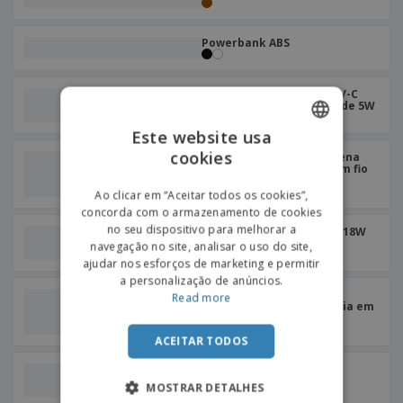
Powerbank ABS
Caixa de esterilizador UV-C
com carregador sem fio de 5W
Este website usa
cookies
ENGLISH
Caixa do esterilizador Rena
UV-C com carregador sem fio
de 5W
PORTUGUESE
Ao clicar em “Aceitar todos os cookies”,
concorda com o armazenamento de cookies
SPANISH
no seu dispositivo para melhorar a
Powerbank em Alumínio 18W
10.000 mAh PD
navegação no site, analisar o uso do site,
ajudar nos esforços de marketing e permitir
a personalização de anúncios.
Carregador sem fio em
Read more
organizador de secretária em
bamboo 5W
ACEITAR TODOS
Conjunto de cabos de
alumínio
MOSTRAR DETALHES