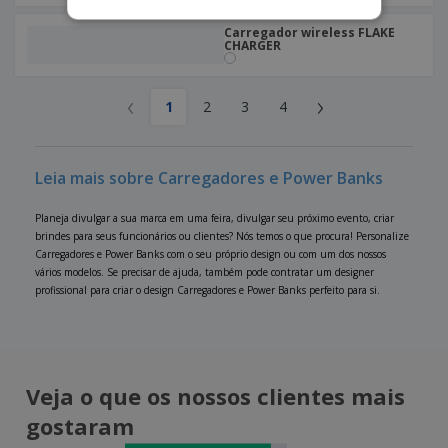
Carregador wireless FLAKE
CHARGER
‹
›
1
2
3
4
Leia mais sobre Carregadores e Power Banks
Planeja divulgar a sua marca em uma feira, divulgar seu próximo evento, criar
brindes para seus funcionários ou clientes? Nós temos o que procura! Personalize
Carregadores e Power Banks com o seu próprio design ou com um dos nossos
vários modelos. Se precisar de ajuda, também pode contratar um designer
profissional para criar o design Carregadores e Power Banks perfeito para si.
Veja o que os nossos clientes mais
gostaram