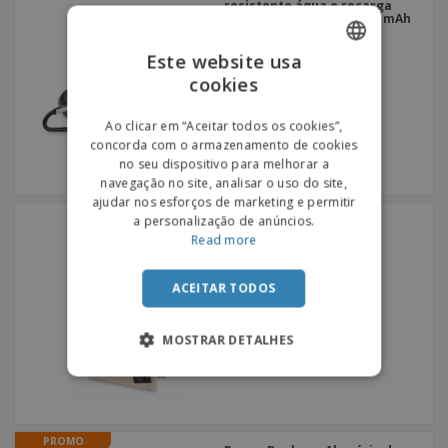
resistente água e recarga
solar | Power bank 4.000 mAh
Este website usa
cookies
ENGLISH
PORTUGUESE
Ao clicar em “Aceitar todos os cookies”,
concorda com o armazenamento de cookies
SPANISH
no seu dispositivo para melhorar a
navegação no site, analisar o uso do site,
ajudar nos esforços de marketing e permitir
a personalização de anúncios.
Suporte para telemóvel
STANDOL+
Read more
ACEITAR TODOS
MOSTRAR DETALHES
PROMO