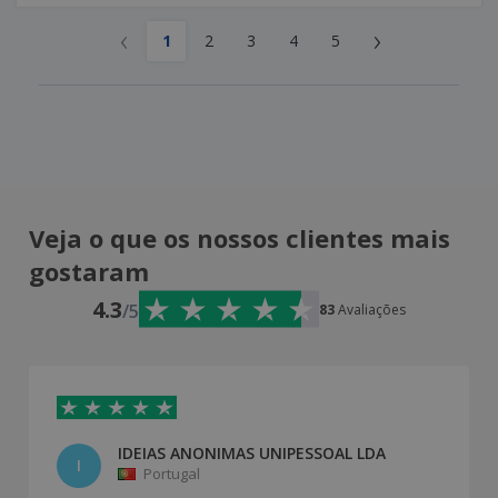
‹
›
1
2
3
4
5
Veja o que os nossos clientes mais
gostaram
4.3
/5
83
Avaliações
IDEIAS ANONIMAS UNIPESSOAL LDA
I
Portugal