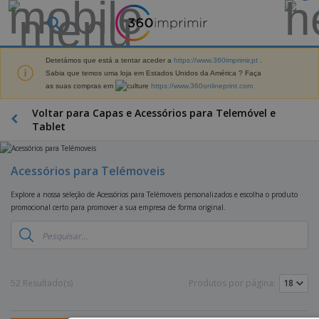
O
s
M
a
Detetámos que está a tentar aceder a
https://www.360imprimir.pt
.
M
i
Sabia que temos uma loja em Estados Unidos da América ? Faça
a
s
as suas compras em
https://www.360onlineprint.com
t
V
e
e
B
Voltar para Capas e Acessórios para Telemóvel e
r
n
r
Tablet
i
d
i
a
i
n
i
d
D
d
s
Acessórios para Telémoveis
o
i
e
d
s
s
s
e
Explore a nossa seleção de Acessórios para Telémoveis personalizados e escolha o produto
p
P
M
M
promocional certo para promover a sua empresa de forma original.
l
u
a
a
a
b
r
t
y
l
k
e
s
i
S
e
r
e
c
a
t
i
E
i
c
i
52 Resultado(s)
Produtos por página:
a
x
t
o
n
l
p
V
á
s
g
d
o
e
r