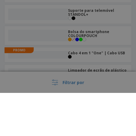
Suporte para telemóvel
STANDOL+
Bolsa do smartphone
COLOURPOUCH
PROMO
Cabo 4 em 1 "One" | Cabo USB
Limpador de ecrãs de plástico
Filtrar por
Bolsa de PVC para telemóvel
PROMO
Suporte para Smartphone
para Automóvel "Grip" |
Suporte de Smartphone para
Carro
Suporte smartphone bambu