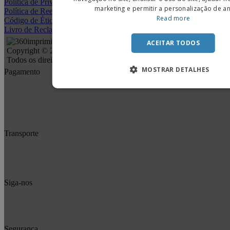
Política de Privacidade
marketing e permitir a personalização de a
Política de Reembolso e Devolução
Read more
Código de Ética e Conduta
Livro de Reclamações
ACEITAR TODOS
Copyright © 2026 - 360imprimir.
Todos os direitos reservados.
MOSTRAR DETALHES
Pagamento
Transporte
Siga-nos
Segurança