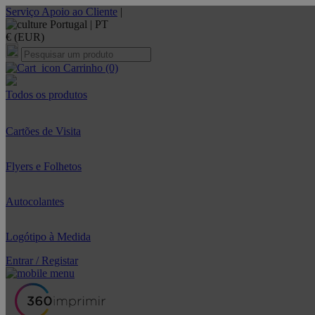
Serviço Apoio ao Cliente
|
Portugal |
PT
€ (EUR)
Carrinho
(0)
Todos os produtos
Cartões de Visita
Flyers e Folhetos
Autocolantes
Logótipo à Medida
Entrar / Registar