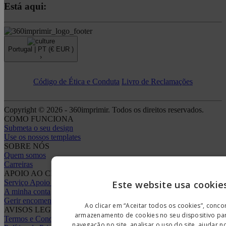
Está aqui:
Portugal |
PT
(€ EUR )
›
Código de Ética e Conduta
Livro de Reclamações
Copyright © 2026 - 360imprimir. Todos os direitos reservados.
COMO FUNCIONA
Submeta o seu design
Use os nossos templates
SOBRE NÓS
Quem somos
Carreiras
APOIO AO CLIENTE
Serviço Apoio ao Cliente
Este website usa cookie
A minha conta
Gerir encomendas
Ao clicar em “Aceitar todos os cookies”, conc
AVISOS LEGAIS
armazenamento de cookies no seu dispositivo pa
Termos e Condições
navegação no site, analisar o uso do site, ajudar 