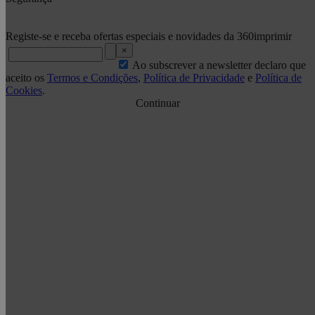
Registe-se e receba ofertas especiais e novidades da 360imprimir
×
Ao subscrever a newsletter declaro que
aceito os
Termos e Condições
,
Política de Privacidade
e
Política de
Cookies
.
Continuar