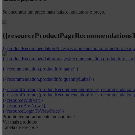
Se encontrar um preço mais baixo, igualamos o preço.
{{resourceProductPageRecommendationsTi
{{productRecommendationPrices[recommendation.productInfo.sku].
{{recommendation.productInfo.name}}
{{recommendation.productInfo.quantityLabel}}
{{customCurrency(productRecommendationPrices[recommendation.pr
{{customCurrency(productRecommendationPrices[recommendation.pr
{{resourceWithVat}}
{{resourceBuyNow}}
{{resourceLoginToViewPrice}}
Produto temporariamente indisponível
Ver mais produtos
Tabela de Preços
×