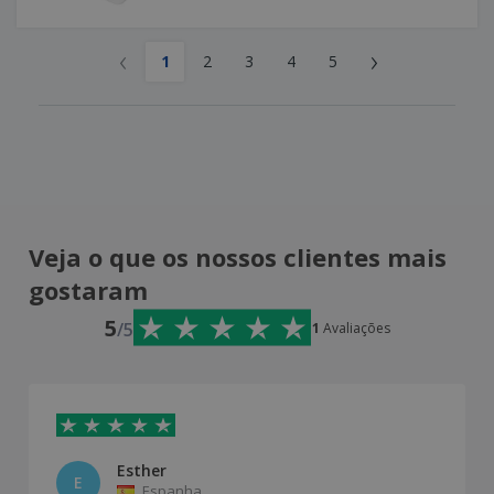
‹
›
1
2
3
4
5
Veja o que os nossos clientes mais
gostaram
5
/5
1
Avaliações
Esther
E
Espanha