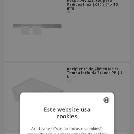
Racks Deslizantes para
Pedidos Inox | 610 x 54 x 10
mm
Recipiente de Alimentos c/
Tampa Incluída Branco PP | 1
L
Este website usa
cookies
ENGLISH
PORTUGUESE
Ao clicar em “Aceitar todos os cookies”,