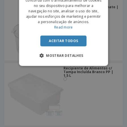
concorda com o armazenamento de cookies
SPANISH
Recipiente Alimentos
no seu dispositivo para melhorar a
Transparente Policarbonato |
4 L
navegação no site, analisar o uso do site,
ajudar nos esforços de marketing e permitir
a personalização de anúncios.
Read more
ACEITAR TODOS
MOSTRAR DETALHES
Recipiente de Alimentos c/
Tampa Incluída Branco PP |
1,5 L