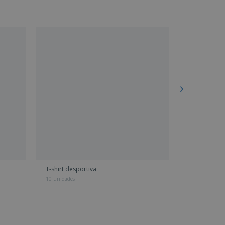
T-shirt desportiva
Chapéu
10 unidades
100 unidades