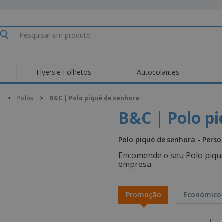
Flyers e Folhetos
Autocolantes
s
>
Polos
>
B&C | Polo piqué de senhora
B&C | Polo p
Polo piqué de senhora - Pers
Encomende o seu Polo piqué
empresa
Promoção
Económico