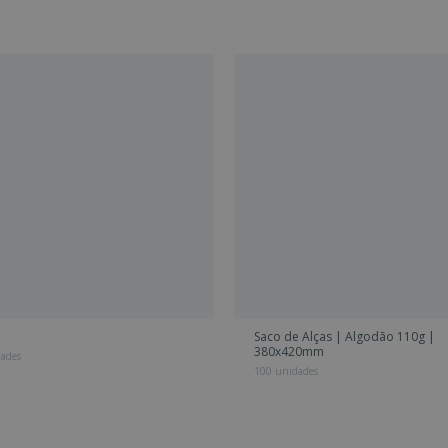
Saco de Alças | Algodão 110g |
380x420mm
dades
100 unidades