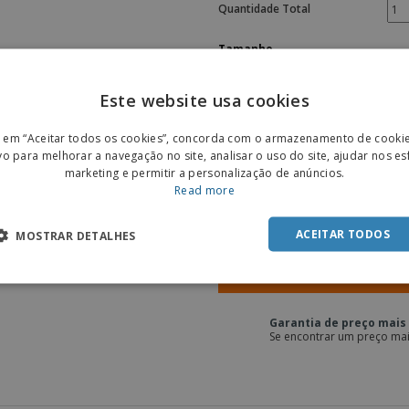
Quantidade Total
Tamanho
Este website usa cookies
ENGL
r em “Aceitar todos os cookies”, concorda com o armazenamento de cooki
POR
vo para melhorar a navegação no site, analisar o uso do site, ajudar nos e
marketing e permitir a personalização de anúncios.
SPAN
Read more
Orçamento Online
ACEITAR TODOS
MOSTRAR DETALHES
I
Garantia de preço mais 
Se encontrar um preço mai