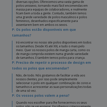
diversas opções. Oferecemos uma vasta gama de
polos unissexo, tornando mais fácil encomendas em
massa para equipas de colaboradores, e realmente
ficam bem a toda a gente. Contudo, também temos
uma grande variedade de polos masculinos e polos
femininos, desenhados especificamente para
assentarem bem em ambos os sexos.
P: Os polos estão disponíveis em que
tamanhos?
Irá encontrar no nosso site polos disponíveis em todos
os tamanhos. Desde XS até XXL e tudo o mais pelo
meio. Quer os nossos polos de manga curta, como os
de manga comprida existem numa grande variedade
de tamanhos. E também temos polos para criança.
P: Preciso de repetir o processo de design em
todos os polos que encomendar?
Não, de todo. Nós gostamos de facilitar a vida aos
nossos clientes, por isso pode simplesmente
selecionar o polo em qualquer combinação de cores e
tamanhos e acrescentar as suas personalizações todas
de uma só vez.
P: Os vossos polos valem a pena?
Quando nos escolher para lhe fornecermos os seus
polos, não se vai enganar. Escolhemos criteriosamente