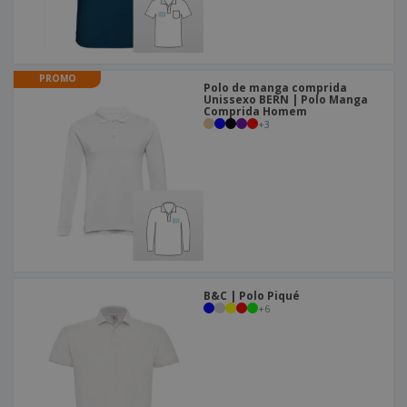
PROMO
Polo de manga comprida
Unissexo BERN | Polo Manga
Comprida Homem
+
3
B&C | Polo Piqué
+
6