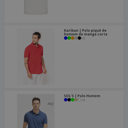
Kariban | Polo piqué de
homem de manga curta
+
6
SOL'S | Polo Homem
+
4