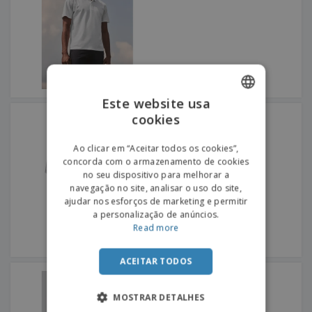
Este website usa
Fruit of the Loom | Polo
cookies
ENGLISH
Premium
+
3
PORTUGUESE
Ao clicar em “Aceitar todos os cookies”,
concorda com o armazenamento de cookies
SPANISH
no seu dispositivo para melhorar a
navegação no site, analisar o uso do site,
ajudar nos esforços de marketing e permitir
a personalização de anúncios.
Read more
ACEITAR TODOS
SOL'S | Polo desportivo
Homem
MOSTRAR DETALHES