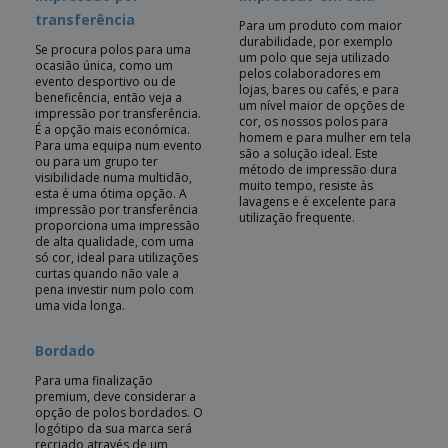
transferência
Para um produto com maior
durabilidade, por exemplo
Se procura polos para uma
um polo que seja utilizado
ocasião única, como um
pelos colaboradores em
evento desportivo ou de
lojas, bares ou cafés, e para
beneficência, então veja a
um nível maior de opções de
impressão por transferência.
cor, os nossos polos para
É a opção mais económica.
homem e para mulher em tela
Para uma equipa num evento
são a solução ideal. Este
ou para um grupo ter
método de impressão dura
visibilidade numa multidão,
muito tempo, resiste às
esta é uma ótima opção. A
lavagens e é excelente para
impressão por transferência
utilização frequente.
proporciona uma impressão
de alta qualidade, com uma
só cor, ideal para utilizações
curtas quando não vale a
pena investir num polo com
uma vida longa.
Bordado
Para uma finalização
premium, deve considerar a
opção de polos bordados. O
logótipo da sua marca será
recriado através de um