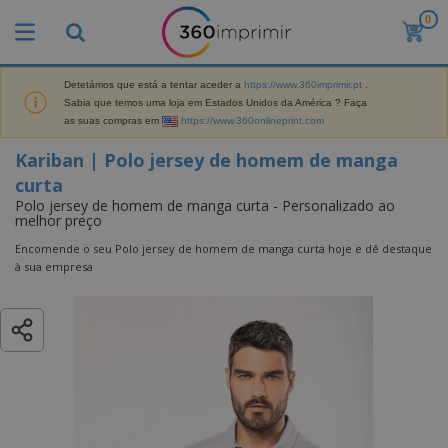
0
O
Kariban | Polo jersey de homem de
s
manga curta
M
a
Detetámos que está a tentar aceder a
https://www.360imprimir.pt
.
M
i
Sabia que temos uma loja em Estados Unidos da América ? Faça
a
s
as suas compras em
https://www.360onlineprint.com
t
V
e
e
B
Kariban | Polo jersey de homem de manga
r
n
r
i
curta
d
i
a
i
Polo jersey de homem de manga curta - Personalizado ao
n
i
melhor preço
d
D
d
s
o
i
e
Encomende o seu Polo jersey de homem de manga curta hoje e dê destaque
d
s
s
s
à sua empresa
e
p
P
M
M
l
u
a
a
a
b
r
t
y
l
k
e
s
i
S
e
r
e
c
a
t
i
E
i
c
i
a
x
t
o
n
l
p
V
á
s
g
d
o
e
r