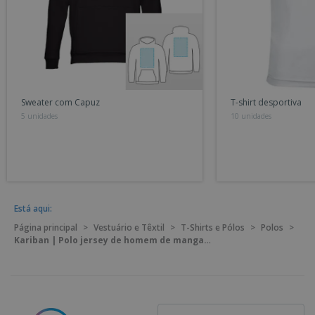
Sweater com Capuz
T-shirt desportiva
5 unidades
10 unidades
Está aqui:
Página principal
>
Vestuário e Têxtil
>
T-Shirts e Pólos
>
Polos
>
Kariban | Polo jersey de homem de manga curta