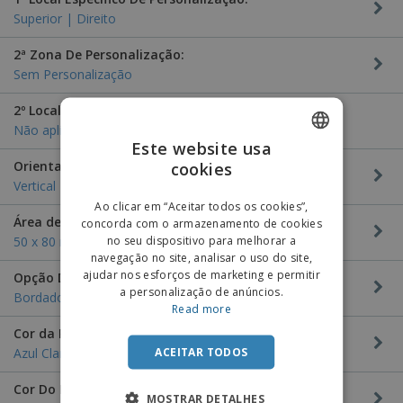
Superior | Direito
2ª Zona De Personalização:
Sem Personalização
2º Local Específico De Personalização:
Não aplicável
Este website usa
Orientação Da Personalização:
cookies
ENGLISH
Vertical
PORTUGUESE
Ao clicar em “Aceitar todos os cookies”,
Área de Personalização:
concorda com o armazenamento de cookies
SPANISH
no seu dispositivo para melhorar a
50 x 80 mm
navegação no site, analisar o uso do site,
ajudar nos esforços de marketing e permitir
Opção De Personalização:
a personalização de anúncios.
Bordado
Read more
Cor da Personalização:
ACEITAR TODOS
Azul Claro
Cor Do Produto:
MOSTRAR DETALHES