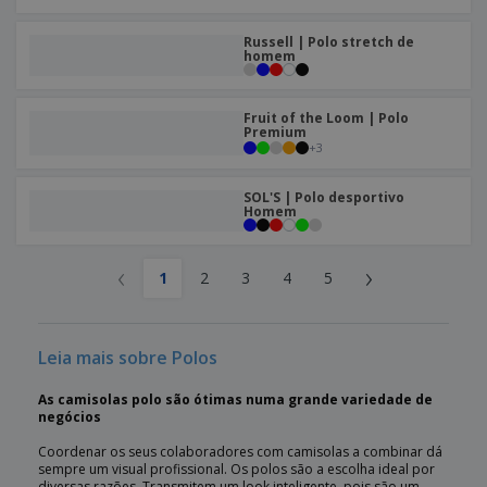
Russell | Polo stretch de
homem
Fruit of the Loom | Polo
Premium
+
3
SOL'S | Polo desportivo
Homem
‹
›
1
2
3
4
5
Leia mais sobre Polos
As camisolas polo são ótimas numa grande variedade de
negócios
Coordenar os seus colaboradores com camisolas a combinar dá
sempre um visual profissional. Os polos são a escolha ideal por
diversas razões. Transmitem um look inteligente, pois são um