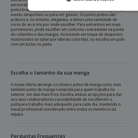
personalizados, e há outras opções disponíveis também. Os
polos brancos simples têm um visual fresco e são ideais para um
evento desportivo ou para um ginásio. Os polos pretos são
práticos e, no entanto, elegantes, e temos uma variedade de
cores do arco-íris por onde escolher. Para entrarmos em mais
pormenores, pode escolher um contorno contrastante na ponta
do colarinho e das mangas. Acrescente um toque de desportos
motorizados se optar por laterais coloridas, ou escolha um polo
com um bolso no peito.
Escolha o tamanho da sua manga
A nossa oferta abrange os clássico polos de manga curta, mas
também polos de manga comprida para quem trabalha no
exterior, em dias mais frios. Escolha ambas as opções para dar
aos seus colaboradores a possibilidade de escolherem o
polopara trabalho mais adequado para cada dia, mantendo o
visual profissional coordenado entre todos os membros da
equipa.
Perguntas Frequentes