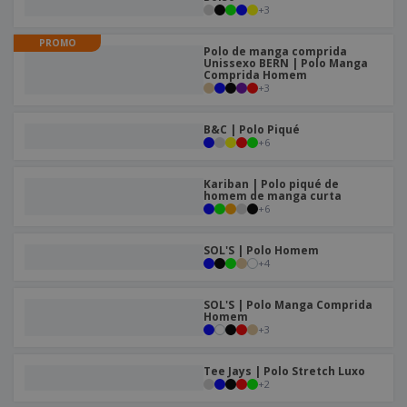
e
s
+
3
s
i
e
i
t
o
s
E
t
PROMO
u
s
Polo de manga comprida
c
m
o
á
Unissexo BERN | Polo Manga
r
b
r
Comprida Homem
r
i
a
+
3
e
i
C
t
l
s
o
o
ó
a
B&C | Polo Piqué
m
r
m
+
6
p
i
e
T
r
o
n
o
e
Kariban | Polo piqué de
t
d
homem de manga curta
p
o
+
6
o
o
Entrar /
s
r
Registar
o
T
SOL'S | Polo Homem
s
e
+
4
p
m
Serviço
r
a
Apoio
SOL'S | Polo Manga Comprida
o
ao
Homem
d
+
3
Cliente
u
t
Tee Jays | Polo Stretch Luxo
o
+
2
s