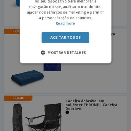
no seu dispositivo para melhorar a
navegação no site, analisar o uso do site,
ajudar nos esforços de marketing e permitir
a personalização de anúncios.
Read more
PROMO
Toalha de praia microfibra
ACEITAR TODOS
250 g | Toalha de praia
MOSTRAR DETALHES
PROMO
Cadeira dobrável em
poliéster THRONE | Cadeira
Dobrável