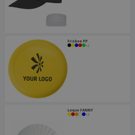
Frisbee PP
+
2
Leque FANNY
+
3