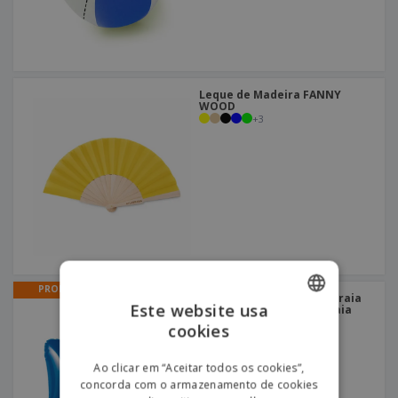
Leque de Madeira FANNY
WOOD
+
3
PROMO
Almofada insuflável de praia
Este website usa
VENUS | Almofada de Praia
cookies
ENGLISH
PORTUGUESE
Ao clicar em “Aceitar todos os cookies”,
concorda com o armazenamento de cookies
SPANISH