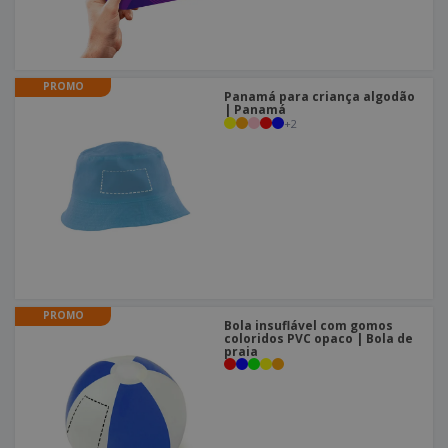
PROMO
Panamá para criança algodão
| Panamá
+
2
PROMO
Bola insuflável com gomos
coloridos PVC opaco | Bola de
praia