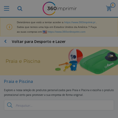
0
O
s
M
a
Detetámos que está a tentar aceder a
https://www.360imprimir.pt
.
M
i
Sabia que temos uma loja em Estados Unidos da América ? Faça
a
s
as suas compras em
https://www.360onlineprint.com
t
V
e
e
B
Voltar para Desporto e Lazer
r
n
r
i
d
i
a
i
n
i
d
D
d
s
o
i
e
d
s
s
s
e
p
P
M
M
l
u
a
Praia e Piscina
a
a
b
r
t
y
l
k
Explore a nossa seleção de produtos personalizados para Praia e Piscina e escolha o produto
e
s
i
S
e
promocional certo para promover a sua empresa de forma original.
r
e
c
a
t
i
E
i
c
i
a
x
t
o
n
l
p
V
á
s
g
d
o
e
r