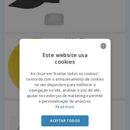
Frisbee PP
+
2
Este website usa
cookies
ENGLISH
PORTUGUESE
Ao clicar em “Aceitar todos os cookies”,
concorda com o armazenamento de cookies
SPANISH
no seu dispositivo para melhorar a
navegação no site, analisar o uso do site,
ajudar nos esforços de marketing e permitir
a personalização de anúncios.
Leque FANNY
Read more
+
3
ACEITAR TODOS