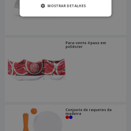
MOSTRAR DETALHES
Para-vento 4 paus em
poliéster
Conjunto de raquetes da
madeira