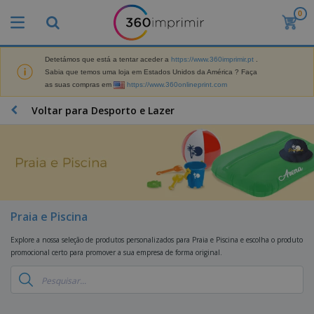
0
O
s
M
a
Detetámos que está a tentar aceder a
https://www.360imprimir.pt
.
M
i
Sabia que temos uma loja em Estados Unidos da América ? Faça
a
s
as suas compras em
https://www.360onlineprint.com
t
V
e
e
B
Voltar para Desporto e Lazer
r
n
r
i
d
i
a
i
n
i
d
D
d
s
o
i
e
d
s
s
s
e
p
P
M
M
l
u
a
Praia e Piscina
a
a
b
r
t
y
l
k
Explore a nossa seleção de produtos personalizados para Praia e Piscina e escolha o produto
e
s
i
S
e
promocional certo para promover a sua empresa de forma original.
r
e
c
a
t
i
E
i
c
i
a
x
t
o
n
l
p
V
á
s
g
d
o
e
r