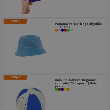
PROMO
Panamá para criança algodão
| Panamá
+
2
PROMO
Bola insuflável com gomos
coloridos PVC opaco | Bola de
praia