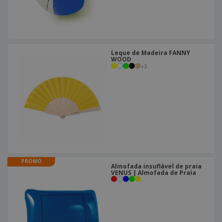
Leque de Madeira FANNY
WOOD
+
3
PROMO
Almofada insuflável de praia
VENUS | Almofada de Praia