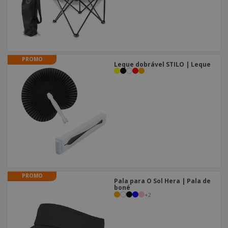
PROMO
Leque dobrável STILO | Leque
PROMO
Pala para O Sol Hera | Pala de
boné
+
2