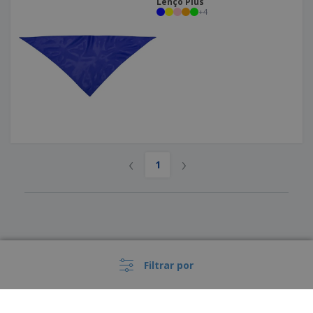
Lenço Plus
+
4
‹
›
1
Filtrar por