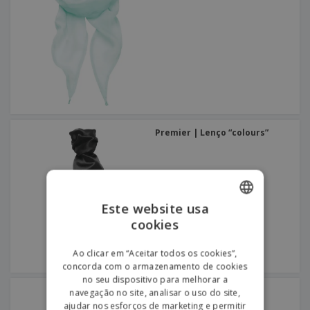
Premier | Lenço “colours”
Este website usa
cookies
ENGLISH
PORTUGUESE
Ao clicar em “Aceitar todos os cookies”,
concorda com o armazenamento de cookies
SPANISH
no seu dispositivo para melhorar a
Result | Banda bandit
navegação no site, analisar o uso do site,
ajudar nos esforços de marketing e permitir