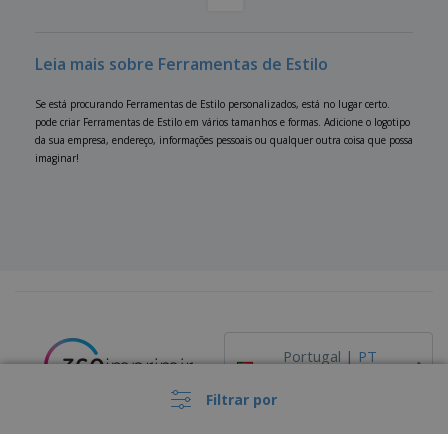
Leia mais sobre Ferramentas de Estilo
Se está procurando Ferramentas de Estilo personalizados, está no lugar certo.
pode criar Ferramentas de Estilo em vários tamanhos e formas. Adicione o logotipo
da sua empresa, endereço, informações pessoais ou qualquer outra coisa que possa
imaginar!
›
Portugal |
PT
(€ EUR )
Filtrar por
Código de Ética e Conduta
Livro de Reclamações