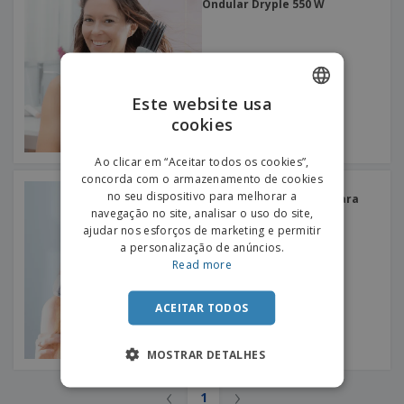
e
Ondular Dryple 550 W
s
s
i
e
i
t
o
s
E
t
u
s
c
m
o
á
r
b
r
r
i
a
e
i
C
Este website usa
t
l
s
o
o
ó
a
cookies
ENGLISH
m
r
m
p
i
e
PORTUGUESE
T
Ao clicar em “Aceitar todos os cookies”,
r
o
n
o
concorda com o armazenamento de cookies
e
SPANISH
t
Innovagoods | Placa
d
no seu dispositivo para melhorar a
p
Cerâmica Para Cabelo Para
o
o
Criar Ondas Wavio 55 W
navegação no site, analisar o uso do site,
o
Entrar /
s
r
ajudar nos esforços de marketing e permitir
Registar
o
T
a personalização de anúncios.
s
e
Read more
p
m
Serviço
r
a
Apoio
o
ACEITAR TODOS
ao
d
Cliente
u
MOSTRAR DETALHES
t
o
s
‹
›
1