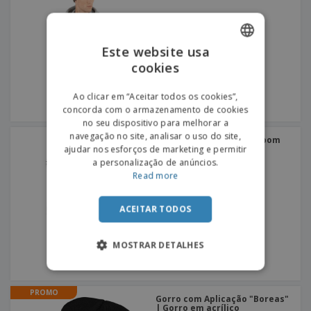
Este website usa
cookies
ENGLISH
PORTUGUESE
Ao clicar em “Aceitar todos os cookies”,
concorda com o armazenamento de cookies
SPANISH
no seu dispositivo para melhorar a
navegação no site, analisar o uso do site,
Result | Gorro com pompom
beanie
ajudar nos esforços de marketing e permitir
a personalização de anúncios.
Read more
ACEITAR TODOS
MOSTRAR DETALHES
PROMO
Gorro com Aplicação "Boreas"
| Gorro em acrílico