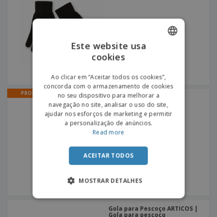
Este website usa
cookies
ENGLISH
PORTUGUESE
Ao clicar em “Aceitar todos os cookies”,
concorda com o armazenamento de cookies
SPANISH
PROMO
no seu dispositivo para melhorar a
Manta de bebé Dreams |
Manta de Bebé
navegação no site, analisar o uso do site,
ajudar nos esforços de marketing e permitir
a personalização de anúncios.
Read more
ACEITAR TODOS
MOSTRAR DETALHES
Gola para Pescoço ARTICOS |
Gola para pescoço