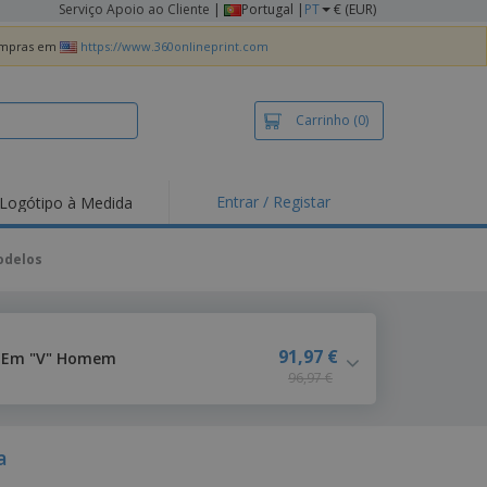
Serviço Apoio ao Cliente
|
Portugal |
PT
€ (EUR)
compras em
https://www.360onlineprint.com
Carrinho
(0)
Entrar / Registar
Logótipo à Medida
taques e
moções
odelos
irts e Pólos
dados
idades ao Ar Livre
91,97 €
e Em "V" Homem
96,97 €
alhar de casa
xas de Expedição
ndas
sonalizadas
a
dutos ecológicos