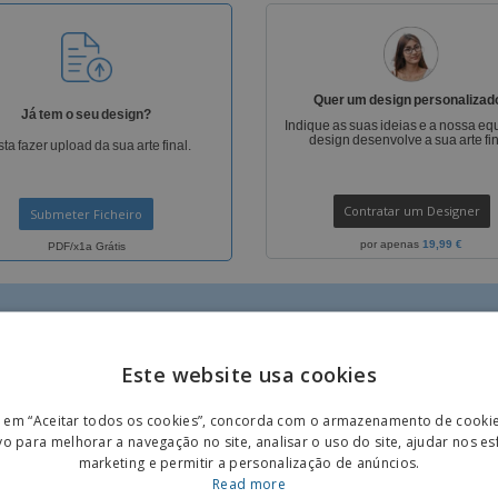
Etiquetas para
Revi
Malas e Mochilas
Impressoras
Cat
Quer um design personalizad
Já tem o seu design?
Indique as suas ideias e a nossa eq
design desenvolve a sua arte fin
ta fazer upload da sua arte final.
Contratar um Designer
Submeter Ficheiro
por apenas
19,99 €
PDF/x1a Grátis
Este website usa cookies
ENGL
r em “Aceitar todos os cookies”, concorda com o armazenamento de cooki
POR
vo para melhorar a navegação no site, analisar o uso do site, ajudar nos e
IS
GRÁTIS
marketing e permitir a personalização de anúncios.
SPAN
Read more