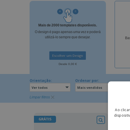
Íman
Lonas
Mais de 2000 templates disponíveis.
O design é pago apenas uma vez e poderá
utilizá-lo sempre que desejar.
Bas
Escolher um Design
Desde 0,00 €
Orientação:
Ordenar por:
Ver todos
Mais vendidos
Limpar filtros
Ao clica
dispositi
GRÁTIS
GRÁT