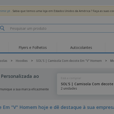
imir.pt
. Sabia que temos uma loja em Estados Unidos da América ? Faça as suas 
Flyers e Folhetos
Autocolantes
Des
Tendências
Novos Produtos
Pro
solas
>
Hoodies
>
SOL'S | Camisola Com decote Em "V" Homem
>
M
Bandeiras, Estandartes
Roll-up
T-Sh
e Guiões
Equipamentos e
Roll-ups
Bor
Personalizada ao
Artigos para serviços
Está a comprar
de alimentação
Entregas domicílio e
Descartáveis
Ativ
takeaway
SOL'S | Camisola Com decot
Autocolantes, Vinis e
2 unidades
Relógios de pulso
Trab
munique a sua marca eficazmente
Cartazes
Camisolas
Taças e Troféus
Cai
Pre
Expositores
Medalhas
Per
e Em "V" Homem hoje e dê destaque à sua empres
Posters
Comida e Doces
Pro