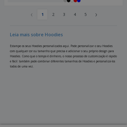
‹
›
1
2
3
4
5
Leia mais sobre Hoodies
Estampe os seus Hoodies personalizados aqui. Pode personalizar o seu Hoodies
com qualquer cor ou tamanho que precisa e adicionar o seu próprio design para
Hoodies. Como que o tempo é dinheiro, o nosso processo de customização é rápido
e fácil: também pode combinar diferentes tamanhos de Hoodies e personalizá-los
todos de uma vez.