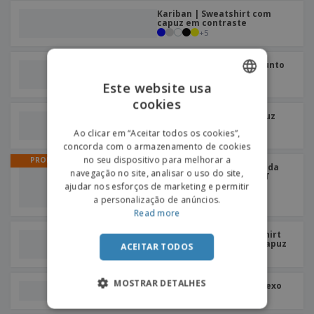
Kariban | Sweatshirt com
capuz em contraste
+
5
Fruit of the Loom | Conjunto
clássico em Sweater
+
2
Este website usa
cookies
ENGLISH
B&C | Camisola com capuz
com fechoado/senhora
PORTUGUESE
Ao clicar em “Aceitar todos os cookies”,
+
2
concorda com o armazenamento de cookies
SPANISH
no seu dispositivo para melhorar a
PROMO
T-shirt de manga comprida
navegação no site, analisar o uso do site,
para Senhora BUCHAREST
WOMEN | T-Shirt Manga
ajudar nos esforços de marketing e permitir
Comprida Senhora
a personalização de anúncios.
Read more
Russell Europe | Sweatshirt
Authentic homem com capuz
ACEITAR TODOS
+
2
MOSTRAR DETALHES
SOL'S | Sweatshirt Unissexo
+
3