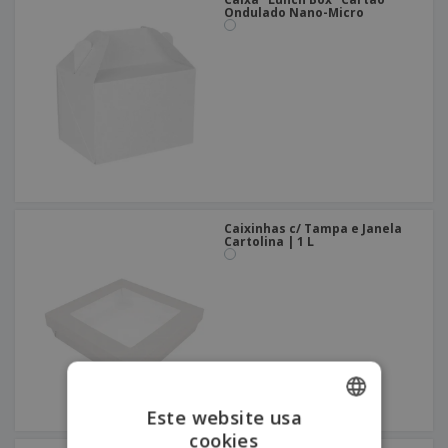
Ondulado Nano-Micro
Caixinhas c/ Tampa e Janela
Cartolina | 1 L
Este website usa
cookies
ENGLISH