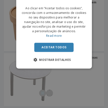
Recipientes com Tampa em
Kraft | 240 ml
PORTUGUESE
Ao clicar em “Aceitar todos os cookies”,
concorda com o armazenamento de cookies
SPANISH
no seu dispositivo para melhorar a
navegação no site, analisar o uso do site,
ajudar nos esforços de marketing e permitir
a personalização de anúncios.
Read more
ACEITAR TODOS
Mesas Plásticas para Caixas
MOSTRAR DETALHES
de Pizza