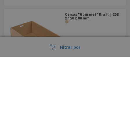
Caixas "Gourmet" Kraft | 258
x 150 x 80 mm
Filtrar por
Embalagem Retangular para
Sushi | 210 x 120 x 45 mm
›
Portugal |
PT
(€ EUR )
Código de Ética e Conduta
Livro de Reclamações