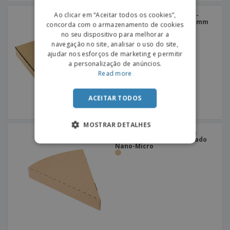
PORTUGUESE
Ao clicar em “Aceitar todos os cookies”,
Caixa Pizza Cartão Micro-
Canelado | 360 x 360 x 40 mm
concorda com o armazenamento de cookies
SPANISH
no seu dispositivo para melhorar a
navegação no site, analisar o uso do site,
ajudar nos esforços de marketing e permitir
a personalização de anúncios.
Read more
ACEITAR TODOS
MOSTRAR DETALHES
Caixa Triangular p/ Pizza
"Thepack" Cartão Ondulado
Nano-Micro