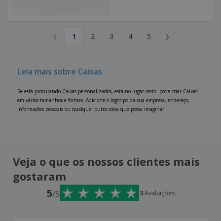
‹
›
1
2
3
4
5
Leia mais sobre Caixas
Se está procurando Caixas personalizados, está no lugar certo. pode criar Caixas
em vários tamanhos e formas. Adicione o logotipo da sua empresa, endereço,
informações pessoais ou qualquer outra coisa que possa imaginar!
Veja o que os nossos clientes mais
gostaram
5
/5
3
Avaliações