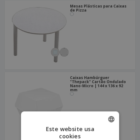
Mesas Plásticas para Caixas
de Pizza
Caixas Hambúrguer
"Thepack" Cartão Ondulado
Nano-Micro | 144 x 136 x 92
mm
Este website usa
cookies
ENGLISH