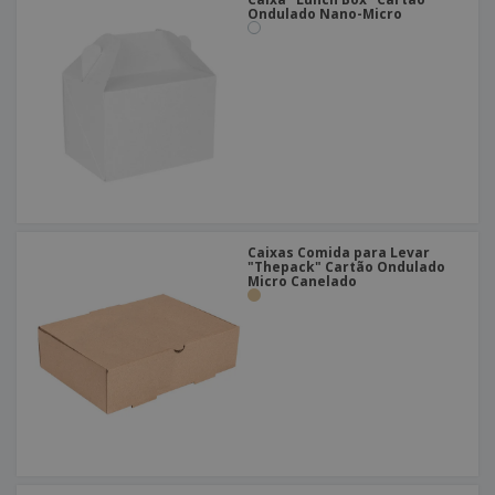
Ondulado Nano-Micro
Caixas Comida para Levar
"Thepack" Cartão Ondulado
Micro Canelado