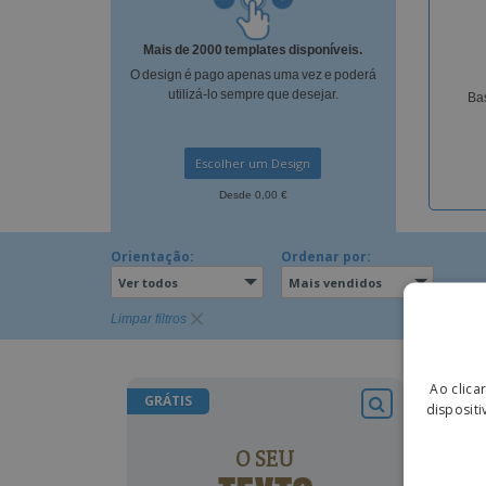
Lonas
Mais de 2000 templates disponíveis.
O design é pago apenas uma vez e poderá
utilizá-lo sempre que desejar.
Bas
Escolher um Design
Desde 0,00 €
Orientação:
Ordenar por:
Ver todos
Mais vendidos
Limpar filtros
Ao clica
GRÁTIS
GRÁT
dispositi