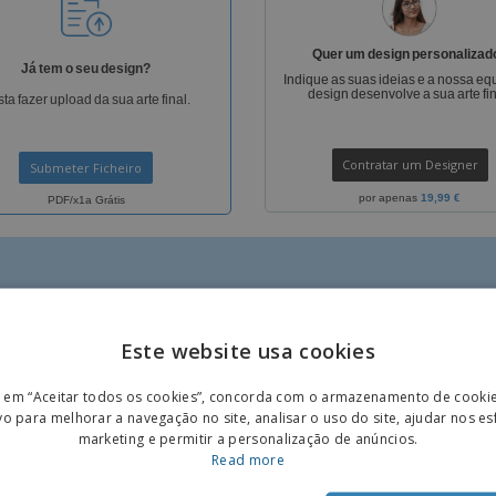
Quer um design personalizad
Já tem o seu design?
Indique as suas ideias e a nossa eq
design desenvolve a sua arte fin
ta fazer upload da sua arte final.
Contratar um Designer
Submeter Ficheiro
por apenas
19,99 €
PDF/x1a Grátis
Este website usa cookies
ENGL
r em “Aceitar todos os cookies”, concorda com o armazenamento de cooki
IS
GRÁTIS
POR
vo para melhorar a navegação no site, analisar o uso do site, ajudar nos e
marketing e permitir a personalização de anúncios.
SPAN
Read more