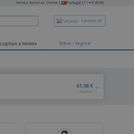
Serviço Apoio ao Cliente
|
Portugal |
PT
€ (EUR)
Carrinho
(0)
Entrar / Registar
Logótipo à Medida
taques e
moções
irts e Pólos
dados
idades ao Ar Livre
61,08 €
66,08 €
alhar de casa
xas de Expedição
ndas
sonalizadas
dutos ecológicos
stas, Livros e
alogos