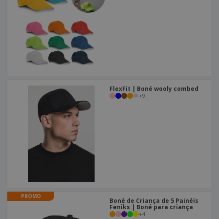
FlexFit | Boné wooly combed
+
9
PROMO
Boné de Criança de 5 Painéis
Feniks | Boné para criança
+
4