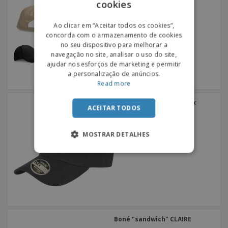
cookies
ENGLISH
PORTUGUESE
Ao clicar em “Aceitar todos os cookies”,
concorda com o armazenamento de cookies
SPANISH
no seu dispositivo para melhorar a
navegação no site, analisar o uso do site,
ajudar nos esforços de marketing e permitir
a personalização de anúncios.
Read more
Result | Boné kansas flex
ACEITAR TODOS
MOSTRAR DETALHES
Boné "sandwich" CLAIRE