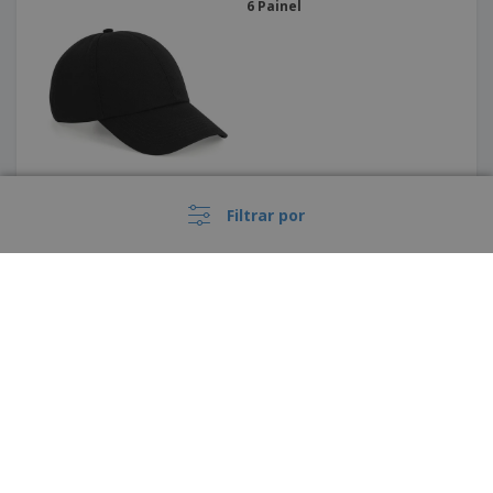
6 Painel
Filtrar por
Boné - Chapéu praia algodão
BILGOLA
›
Portugal |
PT
(€ EUR )