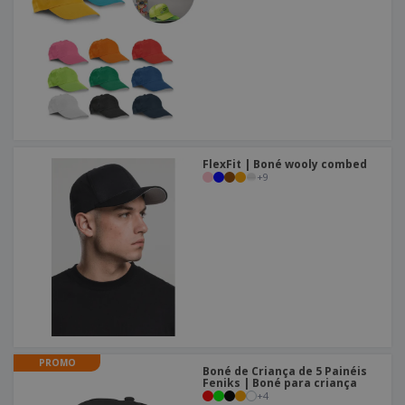
FlexFit | Boné wooly combed
+
9
PROMO
Boné de Criança de 5 Painéis
Feniks | Boné para criança
+
4