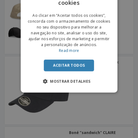
cookies
ENGLISH
PORTUGUESE
Ao clicar em “Aceitar todos os cookies”,
concorda com o armazenamento de cookies
SPANISH
no seu dispositivo para melhorar a
navegação no site, analisar o uso do site,
ajudar nos esforços de marketing e permitir
a personalização de anúncios.
Read more
Result | Boné kansas flex
ACEITAR TODOS
MOSTRAR DETALHES
Boné "sandwich" CLAIRE