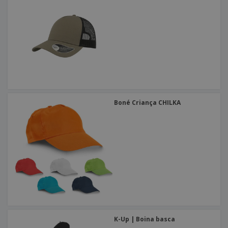
Boné Criança CHILKA
K-Up | Boina basca