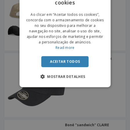
cookies
ENGLISH
PORTUGUESE
Ao clicar em “Aceitar todos os cookies”,
concorda com o armazenamento de cookies
SPANISH
no seu dispositivo para melhorar a
navegação no site, analisar o uso do site,
ajudar nos esforços de marketing e permitir
a personalização de anúncios.
Read more
Result | Boné kansas flex
ACEITAR TODOS
MOSTRAR DETALHES
Boné "sandwich" CLAIRE