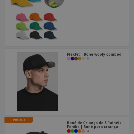
FlexFit | Boné wooly combed
+
9
PROMO
Boné de Criança de 5 Painéis
Feniks | Boné para criança
+
4