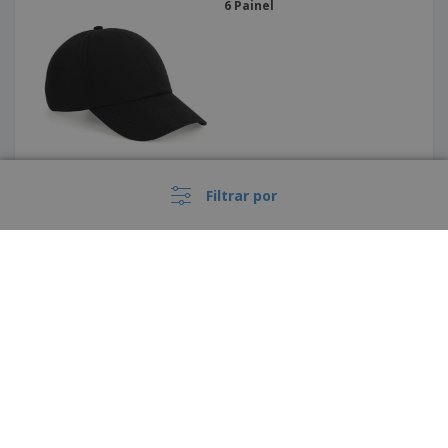
6 Painel
Filtrar por
Boné - Chapéu praia algodão
BILGOLA
›
Portugal |
PT
(€ EUR )