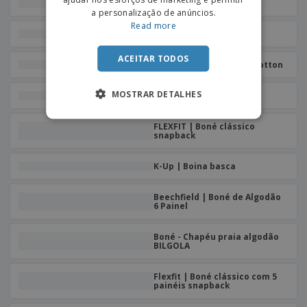
Boné "sandwich" CLAIRE
a personalização de anúncios.
Read more
K-Up | Boné Criança
ACEITAR TODOS
Atlantis | Boné rapper cotton
MOSTRAR DETALHES
Boné Criança CHILKA
FLEXFIT | Boné clássico
snapback
K-Up | Boina basca
Beechfield | Boné de Algodão
6 Painel
Boné - Chapéu praia algodão
BILGOLA
Flexfit | Boné clássico com 5
painéis snapback