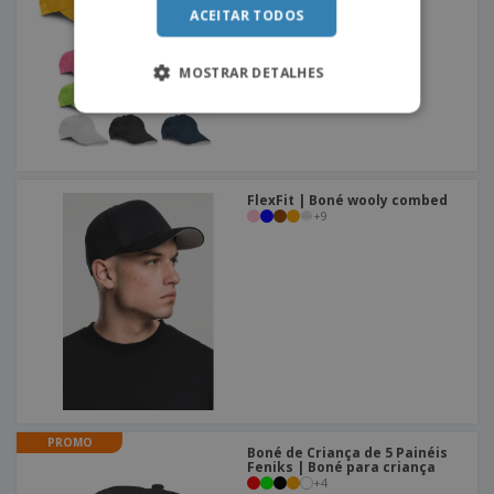
ACEITAR TODOS
MOSTRAR DETALHES
FlexFit | Boné wooly combed
+
9
PROMO
Boné de Criança de 5 Painéis
Feniks | Boné para criança
+
4