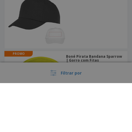
PROMO
Boné Pirata Bandana Sparrow
| Gorro com Fitas
Filtrar por
Boné "sandwich" CHRISTOPHE