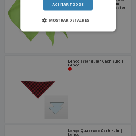
masculino como femenino
ACEITAR TODOS
FESTERO | Lenço em poliéster
+
2
MOSTRAR DETALHES
Lenço Triângular Cachirulo |
Lenço
Lenço Quadrado Cachirulo |
Lenço