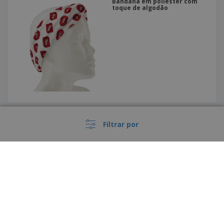
Bandana em poliéster com
toque de algodão
‹
›
1
Filtrar por
Veja o que os nossos clientes mais
›
Portugal |
PT
gostaram