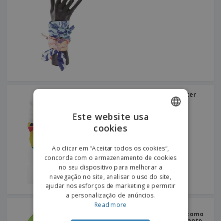
Lenço tubular em poliéster
Este website usa
cookies
ENGLISH
PORTUGUESE
Ao clicar em “Aceitar todos os cookies”,
concorda com o armazenamento de cookies
SPANISH
no seu dispositivo para melhorar a
navegação no site, analisar o uso do site,
ajudar nos esforços de marketing e permitir
a personalização de anúncios.
Read more
Peça de tecido fino com
forma triangular usada como
acessório de vestuário tanto