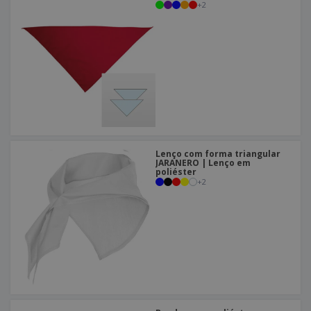
+
2
Lenço com forma triangular
JARANERO | Lenço em
poliéster
+
2