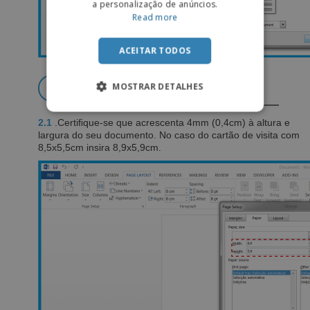
a personalização de anúncios.
Read more
ACEITAR TODOS
2
MOSTRAR DETALHES
BLEED (SANGRÍA)
2.1
.Certiﬁque-se que acrescenta 4mm (0,4cm) à altura e
largura do seu documento. No caso do cartão de visita com
8,5x5,5cm insira 8,9x5,9cm.