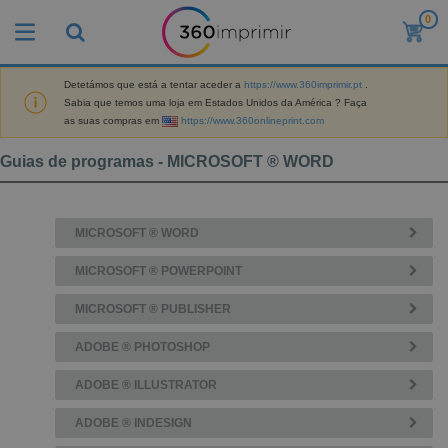
0
O
s
M
a
Detetámos que está a tentar aceder a
https://www.360imprimir.pt
.
M
i
Sabia que temos uma loja em Estados Unidos da América ? Faça
a
s
as suas compras em
https://www.360onlineprint.com
t
V
e
e
B
r
Guias de programas - MICROSOFT ® WORD
n
r
i
d
i
a
i
n
i
d
D
d
s
MICROSOFT ® WORD
o
i
e
d
s
s
s
e
MICROSOFT ® POWERPOINT
p
P
M
M
l
u
a
a
MICROSOFT ® PUBLISHER
a
b
r
t
y
l
k
e
ADOBE ® PHOTOSHOP
s
i
S
e
r
e
c
a
t
i
E
ADOBE ® ILLUSTRATOR
i
c
i
a
x
t
o
n
l
p
V
ADOBE ® INDESIGN
á
s
g
d
o
e
r