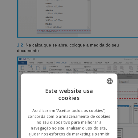
1.2
.Na caixa que se abre, coloque a medida do seu
documento.
Este website usa
cookies
ENGLISH
PORTUGUESE
Ao clicar em “Aceitar todos os cookies”,
concorda com o armazenamento de cookies
SPANISH
no seu dispositivo para melhorar a
navegação no site, analisar o uso do site,
ajudar nos esforços de marketing e permitir