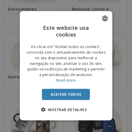
Autocolantes
Revistas, Livros e
Catalogos
Este website usa
cookies
ENGLISH
PORTUGUESE
Ao clicar em “Aceitar todos os cookies”,
concorda com o armazenamento de cookies
SPANISH
no seu dispositivo para melhorar a
navegação no site, analisar o uso do site,
ajudar nos esforços de marketing e permitir
a personalização de anúncios.
Garrafas
Copos
Read more
ACEITAR TODOS
MOSTRAR DETALHES