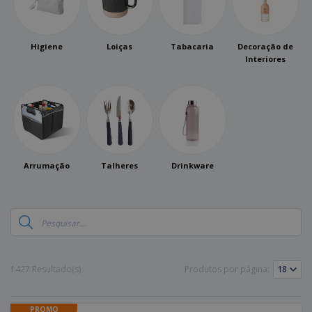
Higiene
Loiças
Tabacaria
Decoração de
Interiores
Arrumação
Talheres
Drinkware
1427 Resultado(s)
Produtos por página:
PROMO