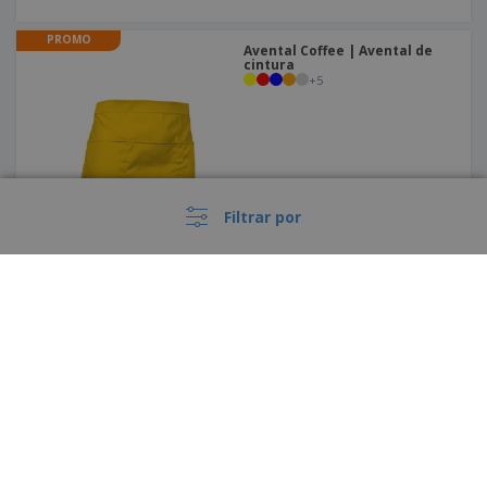
PROMO
Avental Coffee | Avental de
cintura
+
5
Filtrar por
PROMO
Lenço Triângular Fiesta |
Lenço
+
3
›
Portugal |
PT
(€ EUR )