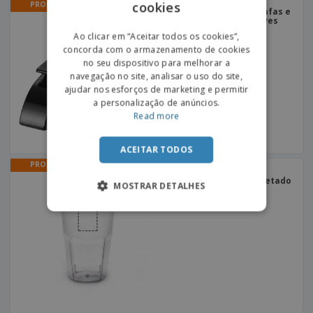
cookies
PROMO
ENGLISH
Porta-Chaves Abre Garrafas e
Latas "Tao" | Porta-chaves
abre-caricas
PORTUGUESE
Ao clicar em “Aceitar todos os cookies”,
+
3
concorda com o armazenamento de cookies
SPANISH
no seu dispositivo para melhorar a
navegação no site, analisar o uso do site,
ajudar nos esforços de marketing e permitir
a personalização de anúncios.
Read more
ACEITAR TODOS
PROMO
Copo facetado 250ml em
polipropileno | Copo facetado
MOSTRAR DETALHES