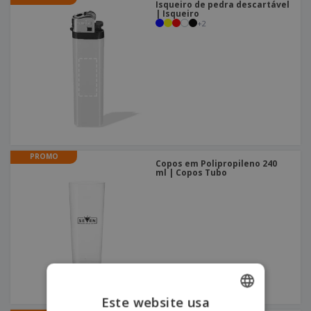
Isqueiro de pedra descartável
| Isqueiro
+
2
PROMO
Copos em Polipropileno 240
ml | Copos Tubo
Este website usa