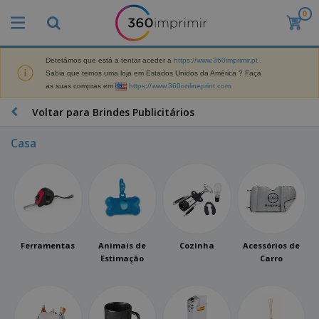
0
Detetámos que está a tentar aceder a
https://www.360imprimir.pt
.
Sabia que temos uma loja em Estados Unidos da América ? Faça
as suas compras em
https://www.360onlineprint.com
Voltar para Brindes Publicitários
Casa
Ferramentas
Animais de
Cozinha
Acessórios de
Estimação
Carro