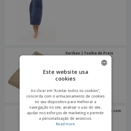
Kariban | Toalha de Praia
Este website usa
cookies
ENGLISH
PORTUGUESE
Ao clicar em “Aceitar todos os cookies”,
concorda com o armazenamento de cookies
SPANISH
no seu dispositivo para melhorar a
navegação no site, analisar o uso do site,
Kariban | Fouta às riscas com
ajudar nos esforços de marketing e permitir
franjas
a personalização de anúncios.
Read more