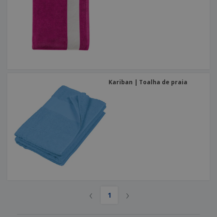
Kariban | Toalha de praia
‹
›
1