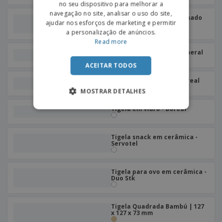
no seu dispositivo para melhorar a
navegação no site, analisar o uso do site,
Prato para tigela desenhado
ajudar nos esforços de marketing e permitir
em cerâmica
a personalização de anúncios.
Read more
Tigela em cerâmica - Mineral
ACEITAR TODOS
Tigela em cerâmica - Boreal
MOSTRAR DETALHES
Tigela em vidro - Boreal
Tigela snack em cerâmica -
Servotel
Tigela para ovo em cerâmica -
Duo Stk
Tigela Quadrada Bambú | 127
x 127 x 73 mm