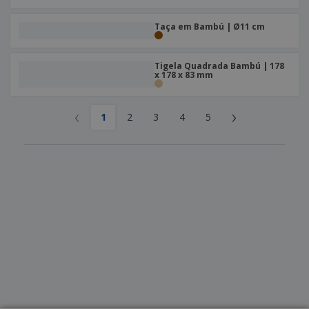
Taça em Bambú | Ø11 cm
Tigela Quadrada Bambú | 178
x 178 x 83 mm
‹
›
1
2
3
4
5