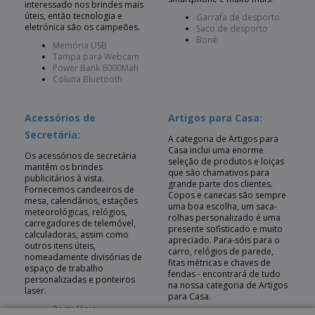
interessado nos brindes mais
úteis, então tecnologia e
Garrafa de desporto
eletrónica são os campeões.
Saco de desporto
Boné
Memória USB
Tampa para Webcam
Power Bank 6000Mah
Coluna Bluetooth
Acessórios de
Artigos para Casa:
Secretária:
A categoria de Artigos para
Casa inclui uma enorme
Os acessórios de secretária
seleção de produtos e loiças
mantêm os brindes
que são chamativos para
publicitários à vista.
grande parte dos clientes.
Fornecemos candeeiros de
Copos e canecas são sempre
mesa, calendários, estações
uma boa escolha, um saca-
meteorológicas, relógios,
rolhas personalizado é uma
carregadores de telemóvel,
presente sofisticado e muito
calculadoras, assim como
apreciado. Para-sóis para o
outros itens úteis,
carro, relógios de parede,
nomeadamente divisórias de
fitas métricas e chaves de
espaço de trabalho
fendas - encontrará de tudo
personalizadas e ponteiros
na nossa categoria de Artigos
laser.
para Casa.
Porta lápis
Manga frapê