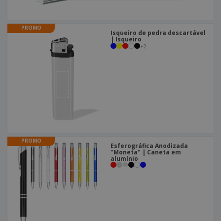
PROMO
Isqueiro de pedra descartável
| Isqueiro
+
2
PROMO
Esferográfica Anodizada
"Moneta" | Caneta em
alumínio