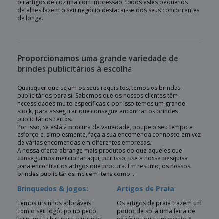
ou artigos de cozinha com impressão, todos estes pequenos
detalhes fazem o seu negócio destacar-se dos seus concorrentes
de longe.
Proporcionamos uma grande variedade de
brindes publicitários à escolha
Quaisquer que sejam os seus requisitos, temos os brindes
publicitários para si. Sabemos que os nossos clientes têm
necessidades muito específicas e por isso temos um grande
stock, para assegurar que consegue encontrar os brindes
publicitários certos.
Por isso, se está à procura de variedade, poupe o seu tempo e
esforço e, simplesmente, faça a sua encomenda connosco em vez
de várias encomendas em diferentes empresas.
A nossa oferta abrange mais produtos do que aqueles que
conseguimos mencionar aqui, por isso, use a nossa pesquisa
para encontrar os artigos que procura. Em resumo, os nossos
brindes publicitários incluem itens como...
Brinquedos & Jogos:
Artigos de Praia:
Temos ursinhos adoráveis
Os artigos de praia trazem um
com o seu logótipo no peito
pouco de sol a uma feira de
ou numa t-shirt para o ursinho
negócios ou a um evento e