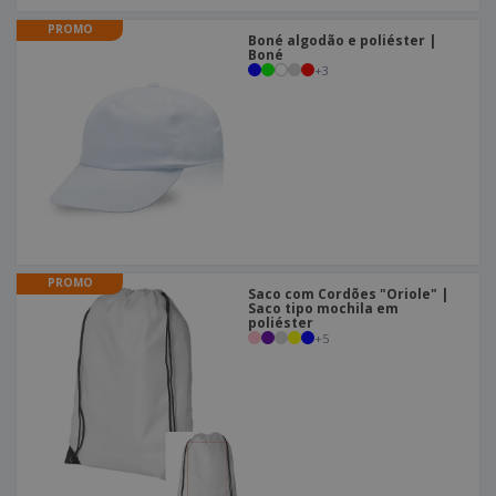
PROMO
Boné algodão e poliéster |
Boné
+
3
PROMO
Saco com Cordões "Oriole" |
Saco tipo mochila em
poliéster
+
5