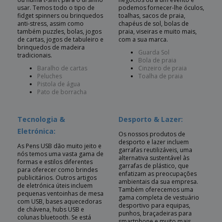
usar. Temos todo o tipo de
podemos fornecer-lhe óculos,
fidget spinners ou brinquedos
toalhas, sacos de praia,
anti-stress, assim como
chapéus de sol, bolas de
também puzzles, bolas, jogos
praia, viseiras e muito mais,
de cartas, jogos de tabuleiro e
com a sua marca.
brinquedos de madeira
Guarda Sol
tradicionais.
Bola de praia
Baralho de cartas
Cinzeiro de praia
Peluches
Toalha de praia
Pistola de água
Pato de borracha
Tecnologia &
Desporto & Lazer:
Eletrónica:
Os nossos produtos de
desporto e lazer incluem
As Pens USB dão muito jeito e
garrafas reutilizáveis, uma
nós temos uma vasta gama de
alternativa sustentável às
formas e estilos diferentes
garrafas de plástico, que
para oferecer como brindes
enfatizam as preocupações
publicitários. Outros artigos
ambientais da sua empresa.
de eletrónica úteis incluem
Também oferecemos uma
pequenas ventoinhas de mesa
gama completa de vestuário
com USB, bases aquecedoras
desportivo para equipas,
de chávena, hubs USB e
punhos, braçadeiras para
colunas bluetooth. Se está
smartphone e muito mais.