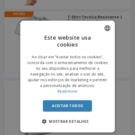
PROMO
T-Shirt Tecnica Resistance |
T-shirt desportiva
Este website usa
cookies
ENGLISH
PORTUGUESE
Ao clicar em “Aceitar todos os cookies”,
concorda com o armazenamento de cookies
SPANISH
no seu dispositivo para melhorar a
navegação no site, analisar o uso do site,
ajudar nos esforços de marketing e permitir
a personalização de anúncios.
Troféu | 20-2219
Read more
ACEITAR TODOS
MOSTRAR DETALHES