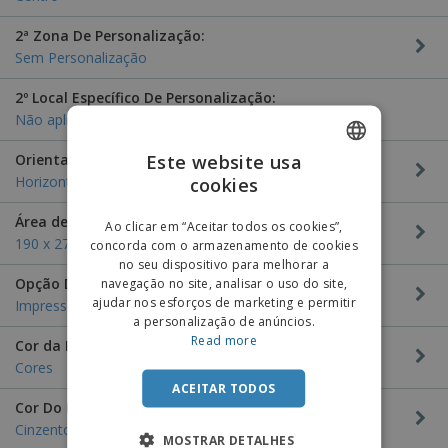
2ª Zona De Personalização:
Sem Personalização
2º Local Específico De Personalização:
Não aplicável
Este website usa
Orientação Da Personalização:
cookies
Horizontal
ENGLISH
PORTUGUESE
Área de Personalização:
Ao clicar em “Aceitar todos os cookies”,
190 x 270 mm
concorda com o armazenamento de cookies
SPANISH
no seu dispositivo para melhorar a
navegação no site, analisar o uso do site,
Opção De Personalização:
ajudar nos esforços de marketing e permitir
Impressão
a personalização de anúncios.
Read more
Cor da Personalização:
Cores
ACEITAR TODOS
Cor Do Produto:
Cinzento Escuro
MOSTRAR DETALHES