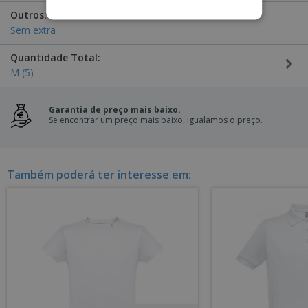
Outros:
Sem extra
Quantidade Total:
M (5)
Garantia de preço mais baixo.
Se encontrar um preço mais baixo, igualamos o preço.
Também poderá ter interesse em: