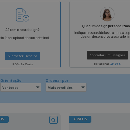
Etiquetas para
Revi
Malas e Mochilas
Impressoras
Cat
Quer um design personalizad
Já tem o seu design?
Indique as suas ideias e a nossa eq
design desenvolve a sua arte fin
ta fazer upload da sua arte final.
Contratar um Designer
Submeter Ficheiro
por apenas
19,99 €
PDF/x1a Grátis
Orientação:
Ordenar por:
Ver todos
Mais vendidos
IS
GRÁTIS