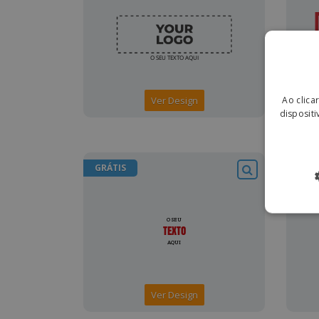
Ao clica
Ver Design
dispositi
GRÁTIS
GRÁT
Ver Design