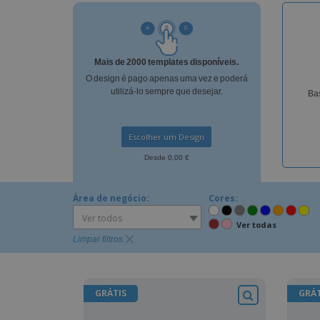
Íman
Lonas
Mais de 2000 templates disponíveis.
O design é pago apenas uma vez e poderá
utilizá-lo sempre que desejar.
Bas
Escolher um Design
Desde 0,00 €
Área de negócio:
Cores:
Ver todos
Ver todas
Limpar filtros
GRÁTIS
GRÁT