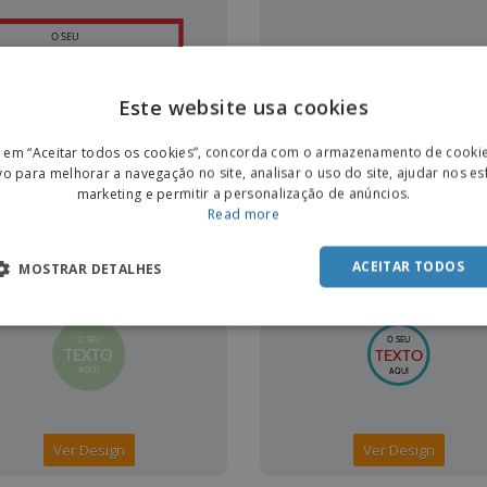
Este website usa cookies
ENGL
r em “Aceitar todos os cookies”, concorda com o armazenamento de cooki
Ver Design
Ver Design
POR
vo para melhorar a navegação no site, analisar o uso do site, ajudar nos e
marketing e permitir a personalização de anúncios.
SPAN
Read more
IS
GRÁTIS
ACEITAR TODOS
MOSTRAR DETALHES
Ver Design
Ver Design