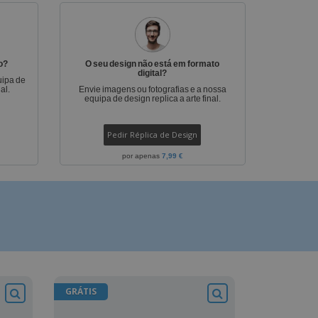
stas, Livros e
alogos
o?
O seu design não está em formato
digital?
uipa de
al.
Envie imagens ou fotografias e a nossa
equipa de design replica a arte final.
Pedir Réplica de Design
por apenas
7,99 €
GRÁTIS