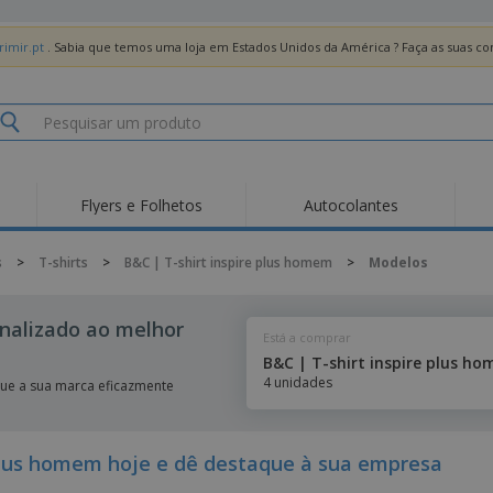
imir.pt
. Sabia que temos uma loja em Estados Unidos da América ? Faça as suas 
Flyers e Folhetos
Autocolantes
Des
Tendências
Novos Produtos
Pro
s
>
T-shirts
>
B&C | T-shirt inspire plus homem
>
Modelos
Bandeiras, Estandartes
Roll-up
T-Sh
e Guiões
Equipamentos e
Roll-ups
Bor
onalizado ao melhor
Artigos para serviços
Está a comprar
de alimentação
Entregas domicílio e
Descartáveis
Ativ
takeaway
B&C | T-shirt inspire plus h
Autocolantes, Vinis e
4 unidades
Relógios de pulso
Trab
que a sua marca eficazmente
Cartazes
Camisolas
Taças e Troféus
Cai
Pre
Expositores
Medalhas
Per
plus homem hoje e dê destaque à sua empresa
Posters
Comida e Doces
Pro