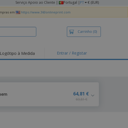
Serviço Apoio ao Cliente
|
Portugal |
PT
€ (EUR)
compras em
https://www.360onlineprint.com
Carrinho
(0)
Entrar / Registar
Logótipo à Medida
taques e
moções
irts e Pólos
dados
idades ao Ar Livre
64,81 €
omem
69,81 €
alhar de casa
xas de Expedição
ndas
sonalizadas
dutos ecológicos