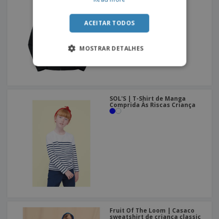
ACEITAR TODOS
MOSTRAR DETALHES
SOL'S | T-Shirt de Manga
Comprida Às Riscas Criança
Fruit Of The Loom | Casaco
sweatshirt de criança classic