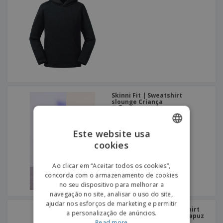
Skinni Fit | Sweatshirt
slounge Criança
Este website usa
cookies
ENGLISH
PORTUGUESE
Ao clicar em “Aceitar todos os cookies”,
concorda com o armazenamento de cookies
SPANISH
no seu dispositivo para melhorar a
navegação no site, analisar o uso do site,
ajudar nos esforços de marketing e permitir
Russell Europe | Sweatshirt
a personalização de anúncios.
Criança Authentic com capuz
com fechoado
Read more