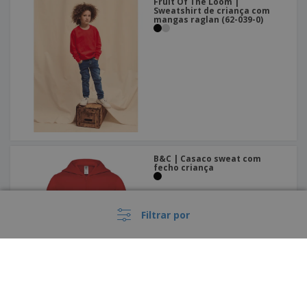
Fruit Of The Loom |
Sweatshirt de criança com
mangas raglan (62-039-0)
B&C | Casaco sweat com
fecho criança
Filtrar por
Kariban | Sweatshirt de