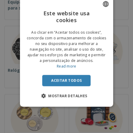
Equipamentos e Artigos
Descartáveis
para serviços de
Este website usa
alimentação
cookies
ENGLISH
PORTUGUESE
Ao clicar em “Aceitar todos os cookies”,
concorda com o armazenamento de cookies
SPANISH
no seu dispositivo para melhorar a
navegação no site, analisar o uso do site,
ajudar nos esforços de marketing e permitir
a personalização de anúncios.
Read more
Relógios de pulso
Taças e Troféus
ACEITAR TODOS
MOSTRAR DETALHES