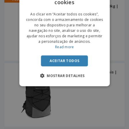
cookies
ENGLISH
Mini balança digital de
bagagem peso máx de 40kg |
Mini balança digital
PORTUGUESE
Ao clicar em “Aceitar todos os cookies”,
concorda com o armazenamento de cookies
SPANISH
no seu dispositivo para melhorar a
navegação no site, analisar o uso do site,
ajudar nos esforços de marketing e permitir
a personalização de anúncios.
Read more
ACEITAR TODOS
Mochila desportiva em
poliéster Cordões frontais |
MOSTRAR DETALHES
Mochila