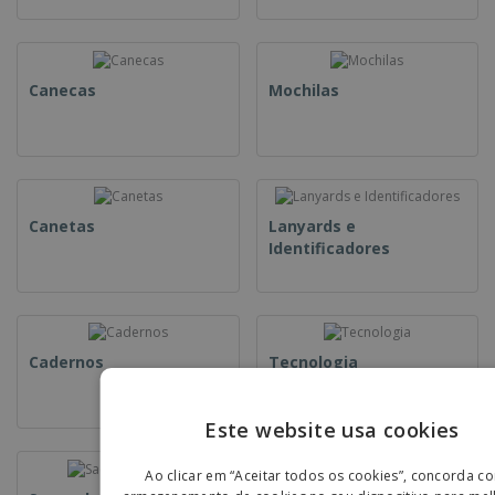
Canecas
Mochilas
Canetas
Lanyards e
Identificadores
Cadernos
Tecnologia
Este website usa cookies
ENGLIS
Ao clicar em “Aceitar todos os cookies”, concorda c
PORTU