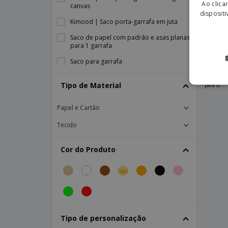
Ao clica
canvas
dispositi
Kimood | Saco porta-garrafa em juta
Saco de papel com padrão e asas planas
Leia 
para 1 garrafa
Saco para garrafa
Planeja d
com o seu
Saco para garrafa JEROME
Tipo de Material
para si.
Sacos Porta-Garrafas Asa Cordão
Papel e Cartão
Sacos Porta-Garrafas com Janela Kraft
Sacos de Papel Premium
Tecido
Sacos para Garrafas
Cor do Produto
Westford Mill | Saco para garrafas de
algodão Fairtrade
Tipo de personalização