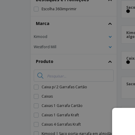
Íman
Saco
Escolha 360imprimir
Lonas
Marca
Kimo
Kimood
algo
Westford Mill
Caix
Produto
Saco
Caixa p/ 2 Garrafas Cartão
Caixas
Caixas 1 Garrafa Cartão
Saco
Caixas 1 Garrafa Kraft
Kraf
Caixas 4 Garrafas Kraft
Kimood | Saco porta-garrafa em algodão