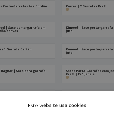
Etiquetas para
Revi
Malas e Mochilas
s Porta-Garrafas Asa Cordão
Caixas | 2 Garrafas Kraft
Impressoras
Cat
od | Saco porta-garrafa em
Kimood | Saco porta-garrafa
dão canvas
juta
as 1 Garrafa Cartão
Kimood | Saco porta-garrafa
juta
 Ragnar | Saco para garrafa
Sacos Porta-Garrafas com Ja
Kraft | C/ 1 Janela
s Porta-Garrafas com Janela
Caixa p/ 2 Garrafas Cartão | 3
t | C/ 2 Janelas
185 x 90 mm
Este website usa cookies
ENGL