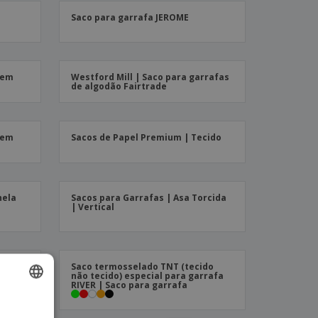
stas, Livros e
Saco para garrafa JEROME
alogos
 em
Westford Mill | Saco para garrafas
de algodão Fairtrade
 em
Sacos de Papel Premium | Tecido
nela
Sacos para Garrafas | Asa Torcida
| Vertical
40 x
Saco termosselado TNT (tecido
não tecido) especial para garrafa
RIVER | Saco para garrafa
ISH