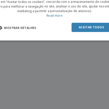
r em “Aceitar todos os cookies”, concorda com o armazenamento de cooki
POR
vo para melhorar a navegação no site, analisar o uso do site, ajudar nos e
marketing e permitir a personalização de anúncios.
SPAN
Read more
mais sobre Sacos para Garrafas
ACEITAR TODOS
MOSTRAR DETALHES
ivulgar a sua marca em uma feira, divulgar seu próximo evento, criar brindes para seus funcionári
 próprio design ou com um dos nossos vários modelos. Se precisar de ajuda, também pode contratar 