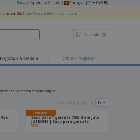
Serviço Apoio ao Cliente
|
Portugal |
PT
€ (EUR)
compras em
https://www.360onlineprint.com
Carrinho
(0)
Entrar / Registar
Logótipo à Medida
taques e
moções
irts e Pólos
dados
romover a sua empresa de forma original.
idades ao Ar Livre
Produtos por página:
alhar de casa
PROMO
 Asa
Saco para 1 garrafa 750ml em juta
xas de Expedição
JUTEONE | Saco para garrafa
ndas
sonalizadas
dutos ecológicos