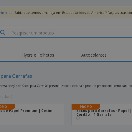
imir.pt
. Sabia que temos uma loja em Estados Unidos da América ? Faça as suas 
Flyers e Folhetos
Autocolantes
Des
Tendências
Novos Produtos
Pro
Bandeiras, Estandartes
 para Garrafas
Roll-up
T-Sh
e Guiões
Equipamentos e
Roll-ups
Bor
 nossa seleção de Sacos para Garrafas personalizados e escolha o produto promocional certo para p
Artigos para serviços
de alimentação
Entregas domicílio e
Descartáveis
Ativ
takeaway
ltado(s)
Autocolantes, Vinis e
Relógios de pulso
Trab
Cartazes
OMO
PROMO
s de Papel Premium | Cetim
Sacos para Garrafas - Papel |
Camisolas
Taças e Troféus
Cai
Cordão | 1 Garrafa
Pre
Expositores
Medalhas
Per
Posters
Comida e Doces
Pro