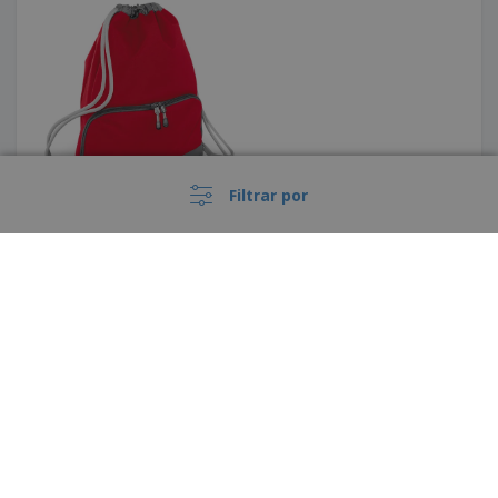
Filtrar por
Saco juta tipo marinheiro
›
Portugal |
PT
(€ EUR )
Código de Ética e Conduta
Livro de Reclamações