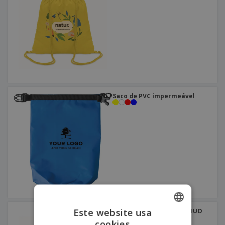
Saco de PVC impermeável
Este website usa
Saco de algodão MOIRA DUO
cookies
ENGLISH