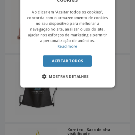
PORTUGUESE
Ao clicar em “Aceitar todos os cookies”,
concorda com o armazenamento de cookies
SPANISH
no seu dispositivo para melhorar a
navegação no site, analisar o uso do site,
ajudar nos esforços de marketing e permitir
a personalização de anúncios.
Read more
Saco-mochila DAFFY
ACEITAR TODOS
MOSTRAR DETALHES
Korntex | Saco de alta
visibilidade