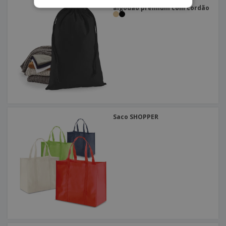
Westford Mill | Saco em
algodão premium com cordão
Saco SHOPPER