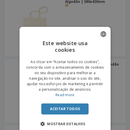
Algodão | 380x420mm
Este website usa
cookies
ENGLISH
PORTUGUESE
Ao clicar em “Aceitar todos os cookies”,
Saco de Alças PERU | Algodão
concorda com o armazenamento de cookies
180g | 380x420mm
SPANISH
no seu dispositivo para melhorar a
navegação no site, analisar o uso do site,
ajudar nos esforços de marketing e permitir
a personalização de anúncios.
Read more
ACEITAR TODOS
MOSTRAR DETALHES