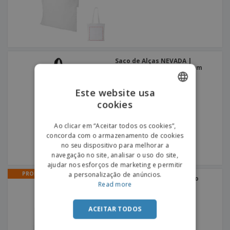
Saco de Alças NEVADA |
Algodão 100g | 380x420mm
Este website usa
cookies
ENGLISH
PORTUGUESE
Ao clicar em “Aceitar todos os cookies”,
concorda com o armazenamento de cookies
SPANISH
no seu dispositivo para melhorar a
navegação no site, analisar o uso do site,
ajudar nos esforços de marketing e permitir
PROMO
a personalização de anúncios.
Saco de compras plástico
Read more
laminado 120 g | Saco de
compras
+
2
ACEITAR TODOS