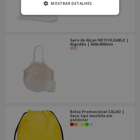
MOSTRAR DETALHES
Saco de Alças NETFOLDABLE |
Algodão | 400x400mm
Bolsa Promocional CALAO |
Saco tipo mochila em
poliéster
+
2