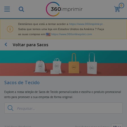
0
O
s
M
a
Detetámos que está a tentar aceder a
https://www.360imprimir.pt
.
M
i
Sabia que temos uma loja em Estados Unidos da América ? Faça
a
s
as suas compras em
https://www.360onlineprint.com
t
V
e
e
B
Voltar para Sacos
r
n
r
i
d
i
a
i
n
i
d
D
d
s
o
i
e
d
s
s
s
e
p
P
M
Sacos de Tecido
M
l
u
a
a
a
b
r
Explore a nossa seleção de Sacos de Tecido personalizados e escolha o produto promocional
t
y
l
k
certo para promover a sua empresa de forma original.
e
s
i
S
e
r
e
c
a
t
i
E
i
c
i
a
x
t
o
n
l
p
V
á
s
g
d
o
e
r