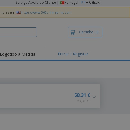
Serviço Apoio ao Cliente
|
Portugal |
PT
€ (EUR)
compras em
https://www.360onlineprint.com
Carrinho
(0)
Entrar / Registar
Logótipo à Medida
taques e
moções
irts e Pólos
dados
idades ao Ar Livre
58,31 €
63,31 €
alhar de casa
xas de Expedição
ndas
sonalizadas
dutos ecológicos