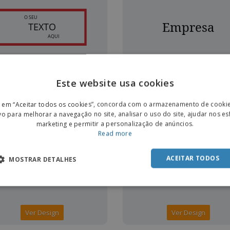
Ver Design
Ver Design
Este website usa cookies
ENGL
r em “Aceitar todos os cookies”, concorda com o armazenamento de cooki
POR
vo para melhorar a navegação no site, analisar o uso do site, ajudar nos e
IS
GRÁTIS
marketing e permitir a personalização de anúncios.
SPAN
Read more
ACEITAR TODOS
MOSTRAR DETALHES
Ver Design
Ver Design