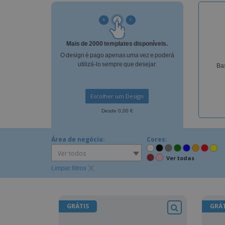
Íman
Lonas
Mais de 2000 templates disponíveis.
O design é pago apenas uma vez e poderá
utilizá-lo sempre que desejar.
Bas
Escolher um Design
Desde 0,00 €
Área de negócio:
Cores:
Ver todos
Ver todas
Limpar filtros
GRÁTIS
GRÁT