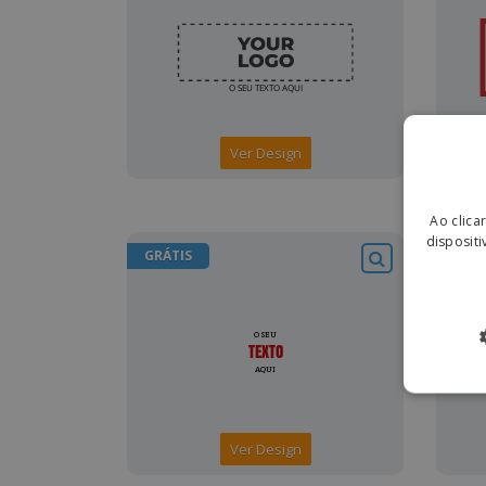
Ver Design
Ao clica
dispositi
GRÁTIS
GRÁT
Ver Design