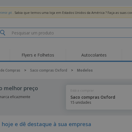
imir.pt
. Sabia que temos uma loja em Estados Unidos da América ? Faça as suas 
Flyers e Folhetos
Autocolantes
Des
Tendências
Novos Produtos
Pro
 de Compras
>
Saco compras Oxford
>
Modelos
Bandeiras, Estandartes
Roll-up
T-Sh
e Guiões
Equipamentos e
Roll-ups
Bor
o melhor preço
Artigos para serviços
Está a comprar
de alimentação
Entregas domicílio e
Descartáveis
Ativ
takeaway
marca eficazmente
Saco compras Oxford
Autocolantes, Vinis e
15 unidades
Relógios de pulso
Trab
Cartazes
Camisolas
Taças e Troféus
Cai
Pre
Expositores
Medalhas
Per
 hoje e dê destaque à sua empresa
Posters
Comida e Doces
Pro