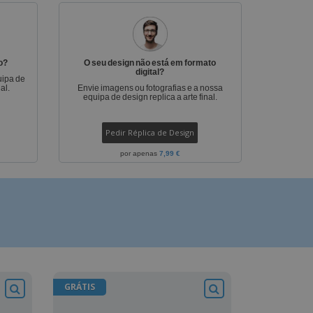
stas, Livros e
alogos
o?
O seu design não está em formato
digital?
uipa de
al.
Envie imagens ou fotografias e a nossa
equipa de design replica a arte final.
Pedir Réplica de Design
por apenas
7,99 €
GRÁTIS