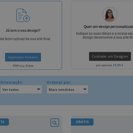
Etiquetas para
Revi
Malas e Mochilas
Impressoras
Cat
Quer um design personalizad
Já tem o seu design?
Indique as suas ideias e a nossa eq
design desenvolve a sua arte fin
ta fazer upload da sua arte final.
Contratar um Designer
Submeter Ficheiro
por apenas
19,99 €
PDF/x1a Grátis
Orientação:
Ordenar por:
Ver todos
Mais vendidos
IS
GRÁTIS